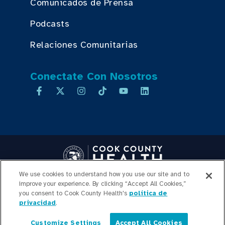
Comunicados de Prensa
Podcasts
Relaciones Comunitarias
Conectate Con Nosotros
We use cookies to understand how you use our site and to
Copyright © 2026 Cook County Health. All Rights Reserved.
improve your experience. By clicking “Accept All Cookies,”
INICIO DE SESIÓN DE
you consent to Cook County Health's
política de
privacidad
.
EMPLEADOS
POLÍTICA DE
PRIVACIDAD
TRANSPARENCIA DE
Customize Settings
Accept All Cookies