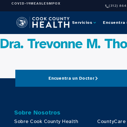
COVID-19
MEASLES
MPOX
(312) 86
Servicios
Encuentra 
Dra. Trevonne M. T
Encuentra un Doctor
Sobre Nosotros
Sobre Cook County Health
CountyCare