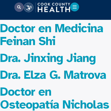
Doctor en Medicina
Feinan Shi
Dra. Jinxing Jiang
Dra. Elza G. Matrova
Doctor en
Osteopatía Nicholas