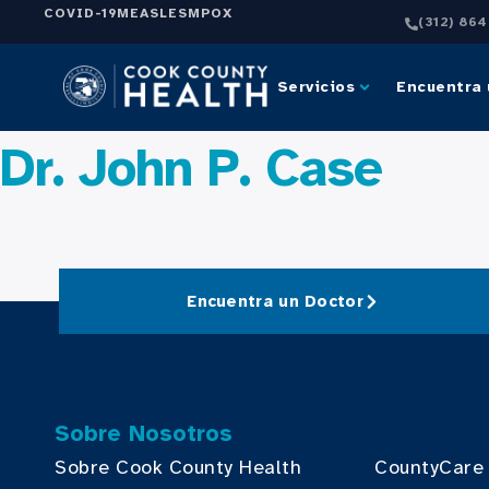
COVID-19
MEASLES
MPOX
(312) 86
Servicios
Encuentra 
Dr. John P. Case
Encuentra un Doctor
Sobre Nosotros
Sobre Cook County Health
CountyCare