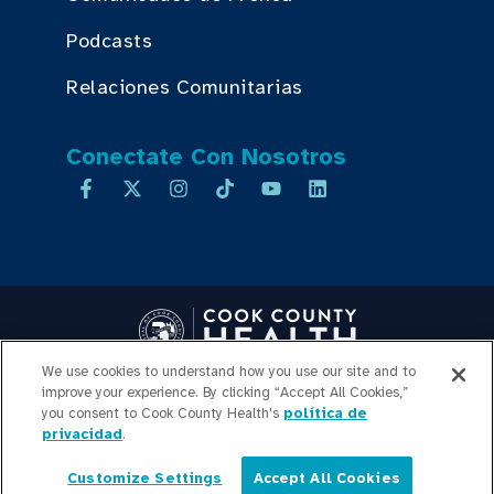
Podcasts
Relaciones Comunitarias
Conectate Con Nosotros
We use cookies to understand how you use our site and to
Copyright © 2026 Cook County Health. All Rights Reserved.
improve your experience. By clicking “Accept All Cookies,”
INICIO DE SESIÓN DE
you consent to Cook County Health's
política de
privacidad
.
EMPLEADOS
POLÍTICA DE
PRIVACIDAD
TRANSPARENCIA DE
Customize Settings
Accept All Cookies
PRECIOS
MAPA DEL SITIO
Español