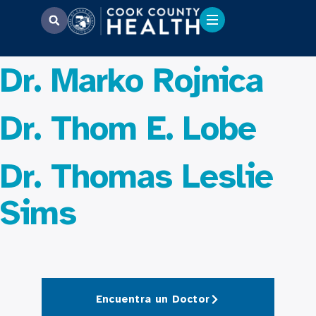
Dr. Marko Rojnica
Dr. Thom E. Lobe
Dr. Thomas Leslie
Sims
Encuentra un Doctor