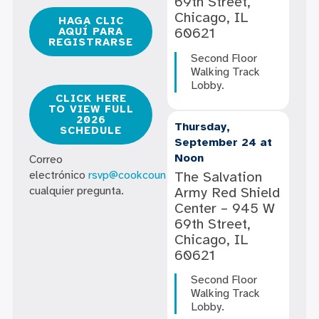
69th Street,
Chicago, IL
HAGA CLIC
60621
AQUÍ PARA
REGISTRARSE
Second Floor
Walking Track
Lobby.
CLICK HERE
TO VIEW FULL
2026
Thursday,
SCHEDULE
September 24 at
Noon
Correo
The Salvation
electrónico
rsvp@cookcountyhhs.org
Con
Army Red Shield
cualquier pregunta.
Center – 945 W
69th Street,
Chicago, IL
60621
Second Floor
Walking Track
Lobby.