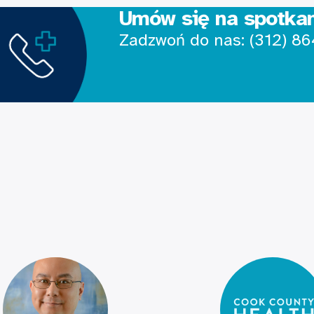
Umów się na spotka
Zadzwoń do nas:
(312) 8