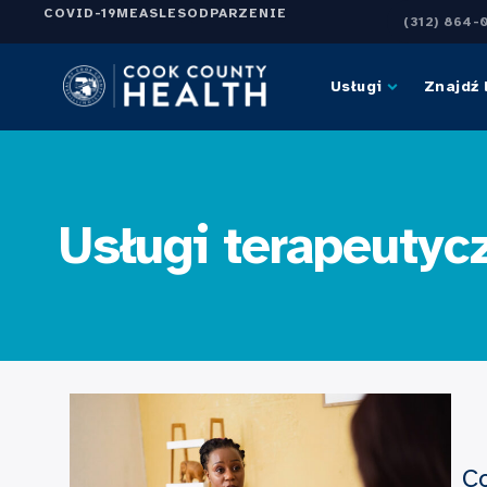
COVID-19
MEASLES
ODPARZENIE
(312) 864-
Usługi
Znajdź 
Usługi terapeutyc
Co