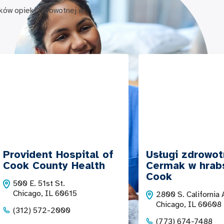
dków opieki zdrowotnej w
Provident Hospital of
Usługi zdrowo
Cook County Health
Cermak w hrab
Cook
500 E. 51st St.
Chicago, IL 60615
2800 S. California 
Chicago, IL 60608
(312) 572-2000
(773) 674-7488