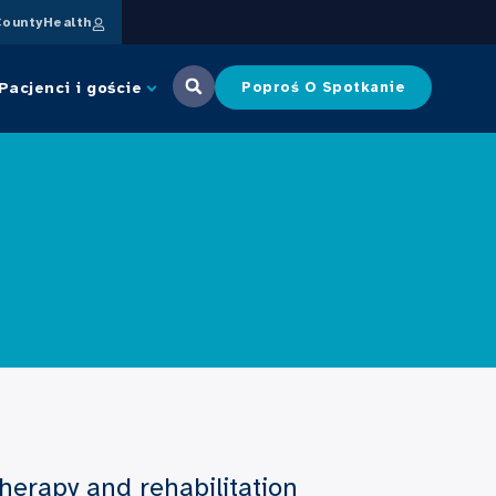
ountyHealth
Pacjenci i goście
Poproś O Spotkanie
erapy and rehabilitation