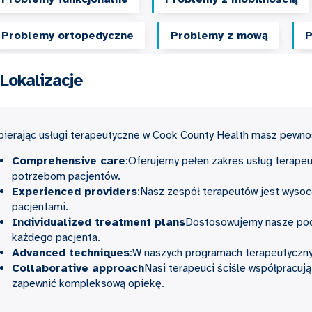
Problemy ortopedyczne
Problemy z mową
P
Lokalizacje
ierając usługi terapeutyczne w Cook County Health masz pewno
Comprehensive care
:Oferujemy pełen zakres usług terape
potrzebom pacjentów.
Experienced providers
:Nasz zespół terapeutów jest wysoc
pacjentami.
Individualized treatment plans
Dostosowujemy nasze pode
każdego pacjenta.
Advanced techniques
:W naszych programach terapeutycznyc
Collaborative approach
Nasi terapeuci ściśle współpracują
zapewnić kompleksową opiekę.