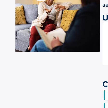
se
U
C