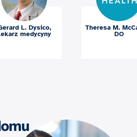
Gerard L. Dysico,
Theresa M. McCa
lekarz medycyny
DO
domu