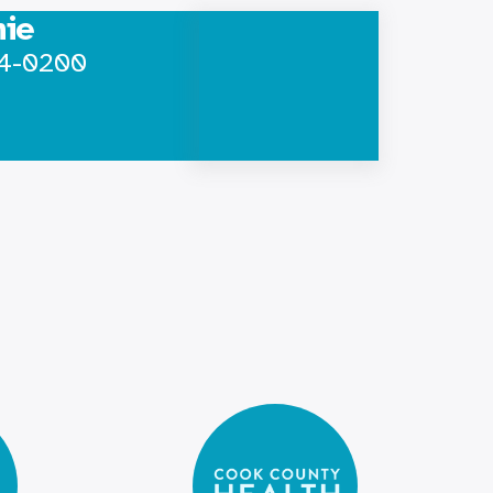
nie
64-0200