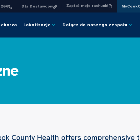
Zapłać moje rachunki
0200
Dla Dostawców
MyCookC
lekarza
Lokalizacje
Dołącz do naszego zespołu
zne
ok County Health offers comprehensive th