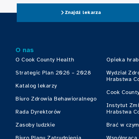
Znajdź lekarza
O nas
O Cook County Health
Opieka hra
Strategic Plan 2026 – 2028
Wydział Zdr
Hrabstwa C
Katalog lekarzy
Cook County
Biuro Zdrowia Behawioralnego
Instytut Zm
Rada Dyrektorów
Hrabstwa C
Zasoby ludzkie
Brać w czym
Biuro Planu Zatrudnienia
Współpraca 