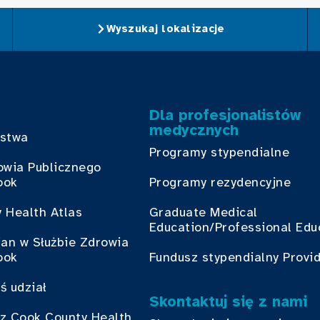
Wyszukaj lokalizacje
Dla profesjonalistów
medycznych
bstwa
Programy stypendialne
owia Publicznego
ook
Programy rezydencyjne
 Health Atlas
Graduate Medical
Education/Professional Edu
ian w Służbie Zdrowia
ook
Fundusz stypendialny Provi
ś udział
Skontaktuj się z nami
z Cook County Health