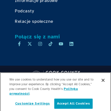
Informacje prasowe
Podcasty
Relacje społeczne
Połącz się z nami
We use cookies to understand how you use our site and to
improve your experience. By clicking “Accept All Cookies,”
you consent to Cook County Health's
Copyright © 2026 Cook County Health. All Rights Reserved.
Polityka
prywatności
.
LOGOWANIE PRACOWNIKA
POLITYKA
PRYWATNOŚCI
PRZEJRZYSTOŚĆ
Customize Settings
Accept All Cookies
CEN
MAPA WITRYNY
Polski