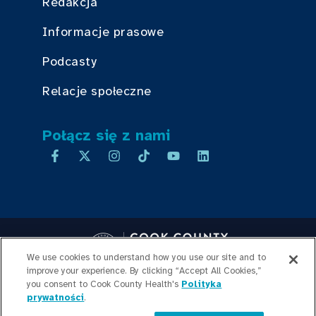
Redakcja
Informacje prasowe
Podcasty
Relacje społeczne
Połącz się z nami
We use cookies to understand how you use our site and to
improve your experience. By clicking “Accept All Cookies,”
you consent to Cook County Health's
Copyright © 2026 Cook County Health. All Rights Reserved.
Polityka
prywatności
.
LOGOWANIE PRACOWNIKA
POLITYKA
PRYWATNOŚCI
PRZEJRZYSTOŚĆ