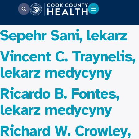
Sepehr Sani, lekarz
Vincent C. Traynelis,
lekarz medycyny
Ricardo B. Fontes,
lekarz medycyny
Richard W. Crowley,