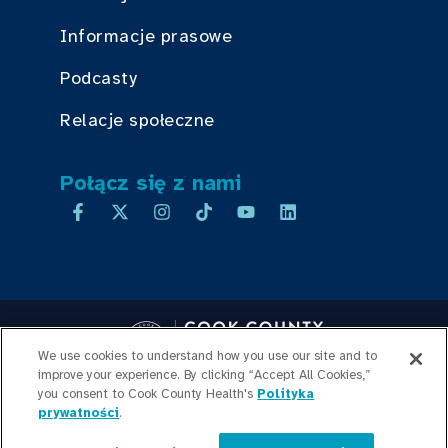
Informacje prasowe
Podcasty
Relacje społeczne
Połącz się z nami
We use cookies to understand how you use our site and to
improve your experience. By clicking “Accept All Cookies,”
Copyright © 2026 Cook County Health. All Rights Reserved.
you consent to Cook County Health's
Polityka
prywatności
.
LOGOWANIE PRACOWNIKA
POLITYKA
PRYWATNOŚCI
PRZEJRZYSTOŚĆ