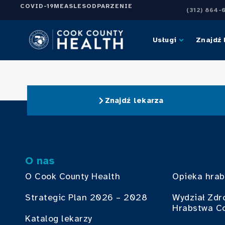
COVID-19
MEASLES
ODPARZENIE
(312) 864-
Usługi
Znajdź 
Znajdź lekarza
O nas
O Cook County Health
Opieka hra
Strategic Plan 2026 – 2028
Wydział Zdr
Hrabstwa C
Katalog lekarzy