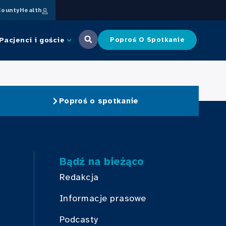
ountyHealth
Pacjenci i goście
Poproś O Spotkanie
Poproś o spotkanie
Bądź na bieżąco
Redakcja
Informacje prasowe
Podcasty