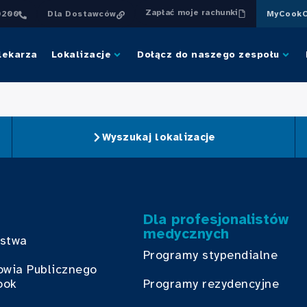
Zapłać moje rachunki
0200
Dla Dostawców
MyCookC
lekarza
Lokalizacje
Dołącz do naszego zespołu
Wyszukaj lokalizacje
Dla profesjonalistów
medycznych
bstwa
Programy stypendialne
owia Publicznego
ook
Programy rezydencyjne