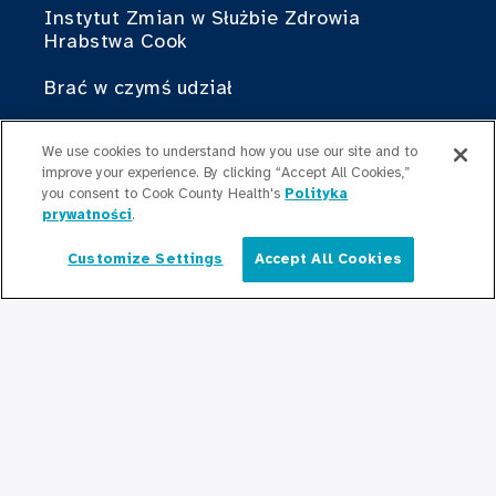
Instytut Zmian w Służbie Zdrowia
Hrabstwa Cook
Brać w czymś udział
Współpraca z Cook County Health
We use cookies to understand how you use our site and to
improve your experience. By clicking “Accept All Cookies,”
Dla profesjonalistów
you consent to Cook County Health's
Polityka
medycznych
prywatności
.
Programy stypendialne
Customize Settings
Accept All Cookies
Polski
Programy rezydencyjne
Graduate Medical
Education/Professional Education
Fundusz stypendialny Provident
Skontaktuj się z nami