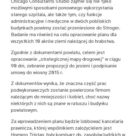
Chicago Consultants Studio zajmie się nie tylko
możliwymi sposobami ponownego wykorzystania
starego szpitala, ale także tym, czy funkcje
administracyjne i medyczne w dwóch pobliskich
budynkach powinny zostać przeniesione do Stroger.
Badanie ma również na celu opracowanie planu dla
wszystkich 10 akrów ziemi należącej do hrabstwa.
Zgodnie z dokumentami powiatu, celem jest
opracowanie „strategicznej mapy drogowej” w ciągu
90 dni, zebranie propozycji do jesieni i podpisanie
umowy do wiosny 2015 r.
Z dokumentów wynika, że znaczna część prac
podwykonawczych zostanie powierzona firmom
należącym do mniejszości i kobiet, choć nazwy
niektórych z nich są znane w ratuszu i budynku
powiatowym.
Za wprowadzeniem planu będzie lobbować kancelaria
prawnicza, której wspólnikiem założycielem jest
Homero Tristan, były komisarz ds. zasobów ludzkich w