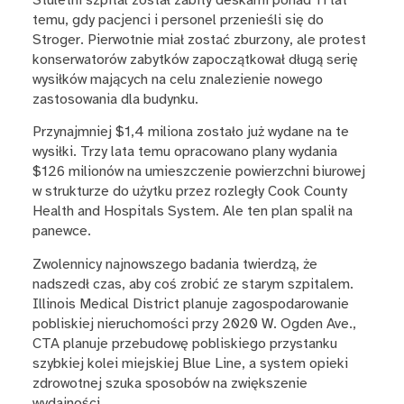
Stuletni szpital został zabity deskami ponad 11 lat
temu, gdy pacjenci i personel przenieśli się do
Stroger. Pierwotnie miał zostać zburzony, ale protest
konserwatorów zabytków zapoczątkował długą serię
wysiłków mających na celu znalezienie nowego
zastosowania dla budynku.
Przynajmniej $1,4 miliona zostało już wydane na te
wysiłki. Trzy lata temu opracowano plany wydania
$126 milionów na umieszczenie powierzchni biurowej
w strukturze do użytku przez rozległy Cook County
Health and Hospitals System. Ale ten plan spalił na
panewce.
Zwolennicy najnowszego badania twierdzą, że
nadszedł czas, aby coś zrobić ze starym szpitalem.
Illinois Medical District planuje zagospodarowanie
pobliskiej nieruchomości przy 2020 W. Ogden Ave.,
CTA planuje przebudowę pobliskiego przystanku
szybkiej kolei miejskiej Blue Line, a system opieki
zdrowotnej szuka sposobów na zwiększenie
wydajności.