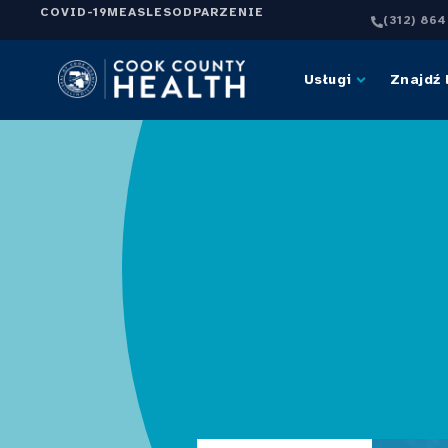
COVID-19
MEASLES
ODPARZENIE
(312) 86
Usługi
Znajdź 