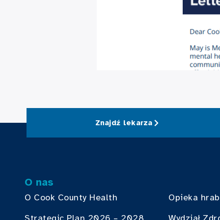
Znajdź lekarza
O nas
O Cook County Health
Opieka hra
Strategic Plan 2026 – 2028
Wydział Zdr