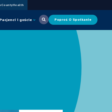
CountyHealth
Pacjenci i goście
Poproś O Spotkanie