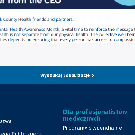
Wyszukaj lokalizacje
Dla profesjonalistów
medycznych
bstwa
Programy stypendialne
owia Publicznego