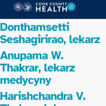
Donthamsetti
Seshagirirao, lekarz
Anupama W.
Thakrar, lekarz
medycyny
Harishchandra V.