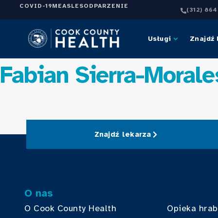
COVID-19
MEASLES
ODPARZENIE
(312) 86
Usługi
Znajdź 
Fabian Sierra-Morale
Znajdź lekarza
O nas
O Cook County Health
Opieka hra