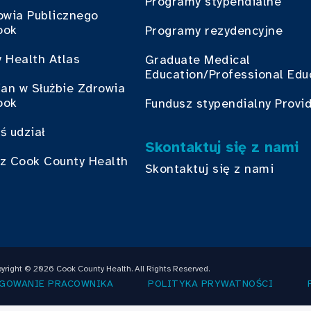
Programy stypendialne
owia Publicznego
ook
Programy rezydencyjne
 Health Atlas
Graduate Medical
Education/Professional Edu
ian w Służbie Zdrowia
ook
Fundusz stypendialny Provi
ś udział
Skontaktuj się z nami
z Cook County Health
Skontaktuj się z nami
yright © 2026 Cook County Health. All Rights Reserved.
GOWANIE PRACOWNIKA
POLITYKA PRYWATNOŚCI