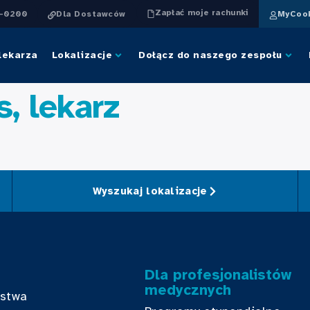
Zapłać moje rachunki
4-0200
Dla Dostawców
MyCook
lekarza
Lokalizacje
Dołącz do naszego zespołu
s, lekarz
Wyszukaj lokalizacje
Dla profesjonalistów
medycznych
bstwa