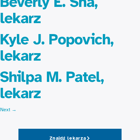
Beverly E. Sha,
lekarz
Kyle J. Popovich,
lekarz
Shilpa M. Patel,
lekarz
Next
→
Znajdź lekarza