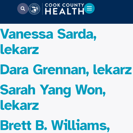
Vanessa Sarda,
lekarz
Dara Grennan, lekarz
Sarah Yang Won,
lekarz
Brett B. Williams,