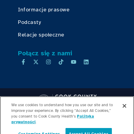
Informacje prasowe
Podcasty
Relacje społeczne
Połącz się z nami
We use cookies to understand how you use our site and to
improve your experience. By clicking “Accept All Cookies,”
Copyright © 2026 Cook County Health. All Rights Reserved.
you consent to Cook County Health's
Polityka
prywatności
.
LOGOWANIE PRACOWNIKA
POLITYKA
PRYWATNOŚCI
PRZEJRZYSTOŚĆ