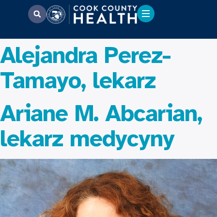
Alejandra Perez-
Tamayo, lekarz
Ariane M. Abcarian,
lekarz medycyny