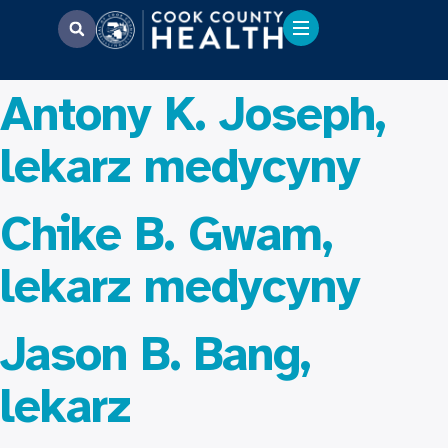
Antony K. Joseph,
lekarz medycyny
Chike B. Gwam,
lekarz medycyny
Jason B. Bang,
lekarz