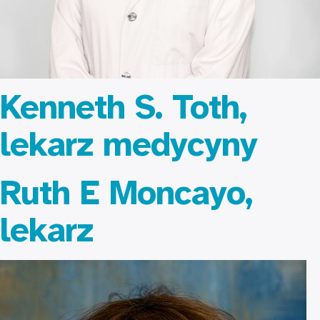
Kenneth S. Toth,
lekarz medycyny
Ruth E Moncayo,
lekarz