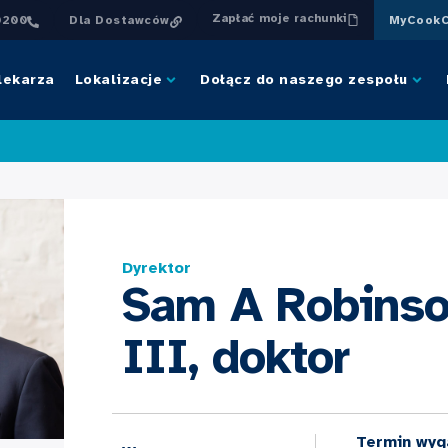
Zapłać moje rachunki
0200
Dla Dostawców
MyCookC
lekarza
Lokalizacje
Dołącz do naszego zespołu
Dyrektor
Sam A Robinso
III, doktor
Termin wyg