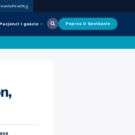
ountyHealth
Pacjenci i goście
Poproś O Spotkanie
n,
asa