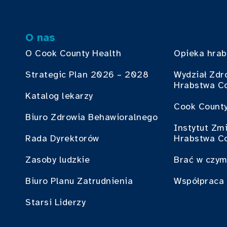
O nas
O Cook County Health
Opieka hra
Strategic Plan 2026 – 2028
Wydział Zdr
Hrabstwa C
Katalog lekarzy
Cook County
Biuro Zdrowia Behawioralnego
Instytut Zm
Rada Dyrektorów
Hrabstwa C
Zasoby ludzkie
Brać w czym
Biuro Planu Zatrudnienia
Współpraca 
Starsi Liderzy