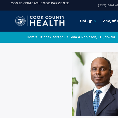
COVID-19
MEASLES
ODPARZENIE
(312) 864-
Usługi
Znajdź 
Dom
»
Członek zarządu
»
Sam A Robinson, III, doktor