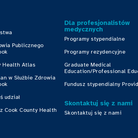
Dla profesjonalistów
medycznych
bstwa
Programy stypendialne
owia Publicznego
ook
Programy rezydencyjne
 Health Atlas
Graduate Medical
Education/Professional Edu
ian w Służbie Zdrowia
ook
Fundusz stypendialny Provi
ś udział
Skontaktuj się z nami
z Cook County Health
Skontaktuj się z nami