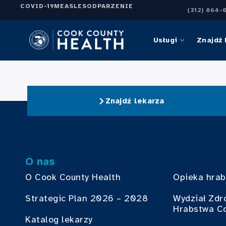
COVID-19
MEASLES
ODPARZENIE
(312) 864-
Usługi
Znajdź 
Znajdź lekarza
O nas
O Cook County Health
Opieka hra
Strategic Plan 2026 – 2028
Wydział Zdr
Hrabstwa C
Katalog lekarzy