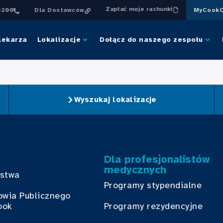
Zapłać moje rachunki
0200
Dla Dostawców
MyCookC
lekarza
Lokalizacje
Dołącz do naszego zespołu
Wyszukaj lokalizacje
Dla profesjonalistów
medycznych
bstwa
Programy stypendialne
owia Publicznego
ook
Programy rezydencyjne