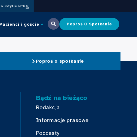
ountyHealth
Pacjenci i goście
Poproś O Spotkanie
Poproś o spotkanie
Bądź na bieżąco
Redakcja
Informacje prasowe
Podcasty