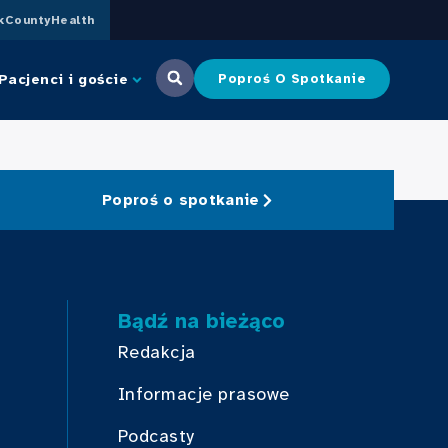
CountyHealth
Pacjenci i goście
Poproś O Spotkanie
Poproś o spotkanie
Bądź na bieżąco
Redakcja
Informacje prasowe
Podcasty