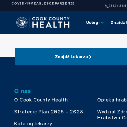
COVID-19
MEASLES
ODPARZENIE
(312) 86
Usługi
Znajdź 
Znajdź lekarza
O nas
O Cook County Health
Opieka hra
Strategic Plan 2026 – 2028
Wydział Zdr
Hrabstwa C
Katalog lekarzy