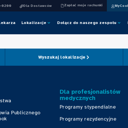
Zapłać moje rachunki
4-0200
Dla Dostawców
MyCook
lekarza
Lokalizacje
Dołącz do naszego zespołu
Wyszukaj lokalizacje
Dla profesjonalistów
medycznych
bstwa
Programy stypendialne
owia Publicznego
ook
Programy rezydencyjne