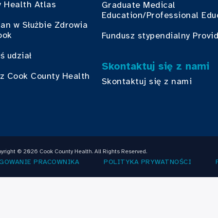
 Health Atlas
Graduate Medical
Education/Professional Edu
ian w Służbie Zdrowia
ook
Fundusz stypendialny Provi
ś udział
Skontaktuj się z nami
z Cook County Health
Skontaktuj się z nami
yright © 2026 Cook County Health. All Rights Reserved.
GOWANIE PRACOWNIKA
POLITYKA PRYWATNOŚCI