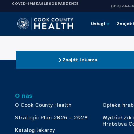
COVID-19
MEASLES
ODPARZENIE
(312) 864-
Usługi
Znajdź 
Znajdź lekarza
O nas
O Cook County Health
Opieka hra
Strategic Plan 2026 – 2028
Wydział Zdr
Hrabstwa C
Katalog lekarzy