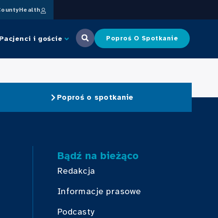
ountyHealth
Pacjenci i goście
Poproś O Spotkanie
Poproś o spotkanie
Bądź na bieżąco
Redakcja
Informacje prasowe
Podcasty