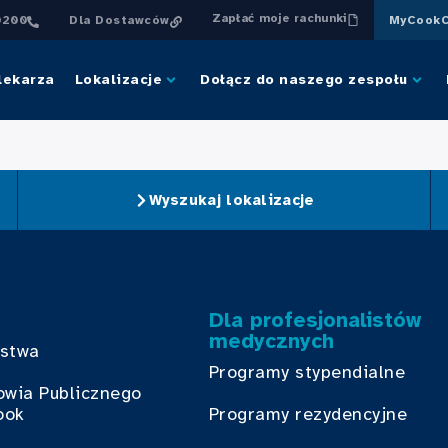
Zapłać moje rachunki
0200
Dla Dostawców
MyCookC
lekarza
Lokalizacje
Dołącz do naszego zespołu
Wyszukaj lokalizacje
Dla profesjonalistów
medycznych
bstwa
Programy stypendialne
owia Publicznego
ook
Programy rezydencyjne