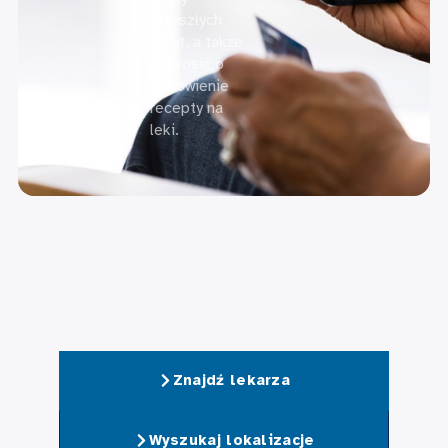
przyszłych
wizyt, a także
poprosić o
odnowienie
recepty na
leki.
Znajdź lekarza
Wyszukaj lokalizacje