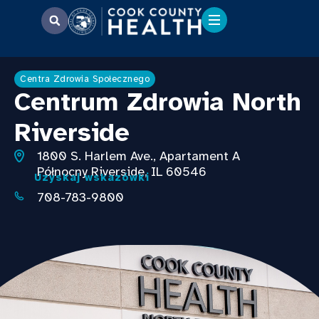
Centra Zdrowia Społecznego
Centrum Zdrowia North
Riverside
1800 S. Harlem Ave.,
Apartament A
Północny Riverside, IL 60546
Uzyskaj wskazówki
708-783-9800