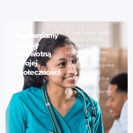
W Cook County Health
Zapewniamy
wierzymy, że każdy
opiekę
zasługuje na wysokiej
zdrowotną
jakości opiekę blisko
domu. Cook County
Twojej
Health oferuje dogodne
społeczności
lokalizacje klinik
społecznościowych w
całym Chicago i
podmiejskim hrabstwie
Cook.