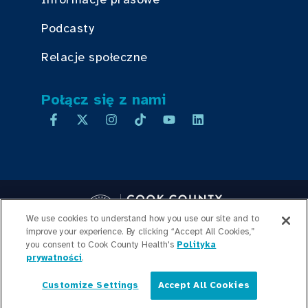
Podcasty
Relacje społeczne
Połącz się z nami
We use cookies to understand how you use our site and to
improve your experience. By clicking “Accept All Cookies,”
you consent to Cook County Health's
Copyright © 2026 Cook County Health. All Rights Reserved.
Polityka
prywatności
.
LOGOWANIE PRACOWNIKA
POLITYKA
PRYWATNOŚCI
PRZEJRZYSTOŚĆ
Customize Settings
Accept All Cookies
CEN
MAPA WITRYNY
Polski