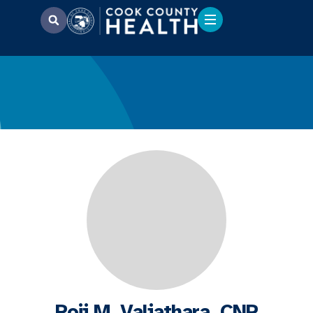
Roji M. Valiathara, CNP