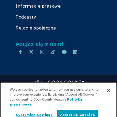
Informacje prasowe
Podcasty
Relacje społeczne
Połącz się z nami
We use cookies to understand how you use our site and to
improve your experience. By clicking “Accept All Cookies,”
you consent to Cook County Health's
Copyright © 2026 Cook County Health. All Rights Reserved.
Polityka
prywatności
.
LOGOWANIE PRACOWNIKA
POLITYKA
PRYWATNOŚCI
PRZEJRZYSTOŚĆ
Customize Settings
Accept All Cookies
CEN
MAPA WITRYNY
Polski