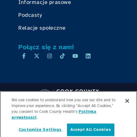
Informacje prasowe
Podcasty
Relacje społeczne
Połącz się z nami
We use cookies to understand how you use our site and to
improve your experience. By clicking “Accept All Cookies,”
you consent to Cook County Health's
Copyright © 2026 Cook County Health. All Rights Reserved.
Polityka
prywatności
.
LOGOWANIE PRACOWNIKA
POLITYKA
PRYWATNOŚCI
PRZEJRZYSTOŚĆ
Customize Settings
Accept All Cookies
CEN
MAPA WITRYNY
Polski