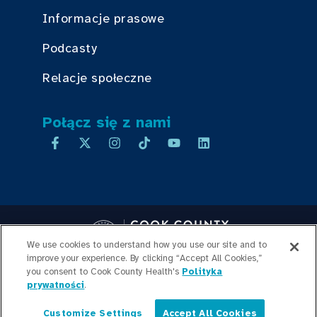
Informacje prasowe
Podcasty
Relacje społeczne
Połącz się z nami
We use cookies to understand how you use our site and to
improve your experience. By clicking “Accept All Cookies,”
you consent to Cook County Health's
Copyright © 2026 Cook County Health. All Rights Reserved.
Polityka
prywatności
.
LOGOWANIE PRACOWNIKA
POLITYKA
PRYWATNOŚCI
PRZEJRZYSTOŚĆ
Customize Settings
Accept All Cookies