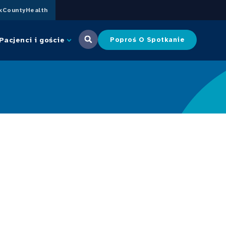
CountyHealth
Pacjenci i goście
Poproś O Spotkanie