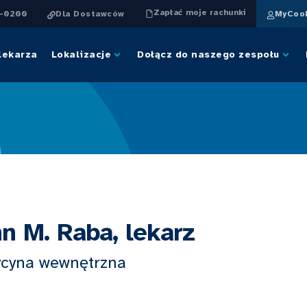
Zapłać moje rachunki
4-0200
Dla Dostawców
MyCook
lekarza
Lokalizacje
Dołącz do naszego zespołu
n M. Raba, lekarz
cyna wewnętrzna