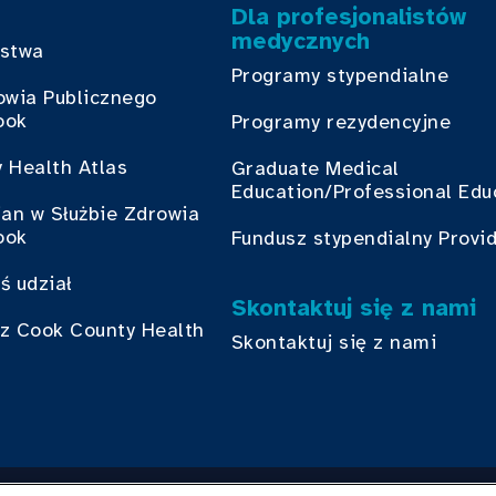
Dla profesjonalistów
medycznych
bstwa
Programy stypendialne
owia Publicznego
ook
Programy rezydencyjne
 Health Atlas
Graduate Medical
Education/Professional Edu
ian w Służbie Zdrowia
ook
Fundusz stypendialny Provi
ś udział
Skontaktuj się z nami
z Cook County Health
Skontaktuj się z nami