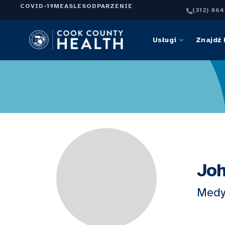
COVID-19
MEASLES
ODPARZENIE
(312) 86
Usługi
Znajdź 
Joh
Medy