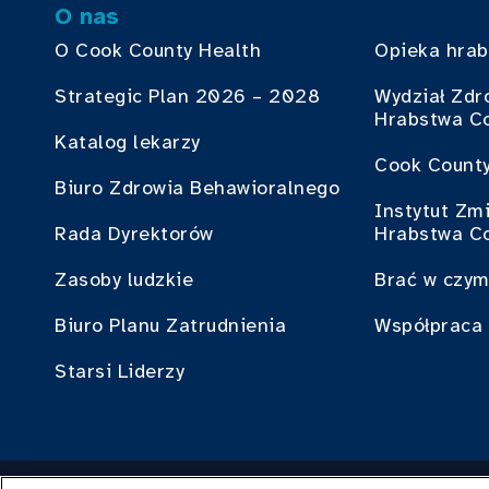
O nas
O Cook County Health
Opieka hra
Strategic Plan 2026 – 2028
Wydział Zdr
Hrabstwa C
Katalog lekarzy
Cook County
Biuro Zdrowia Behawioralnego
Instytut Zm
Rada Dyrektorów
Hrabstwa C
Zasoby ludzkie
Brać w czym
Biuro Planu Zatrudnienia
Współpraca 
Starsi Liderzy