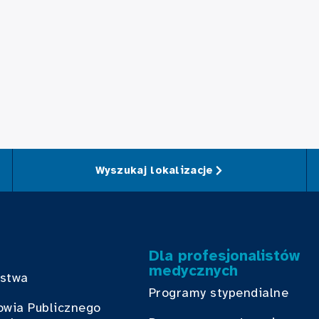
Wyszukaj lokalizacje
Dla profesjonalistów
medycznych
bstwa
Programy stypendialne
owia Publicznego