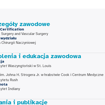
zegóły zawodowe
Certification
 Surgery and Vascular Surgery
 wydziału
 Chirurgii Naczyniowej
olenia i edukacja zawodowa
cja
ytet Waszyngtoński w St. Louis
 im. Johna H. Strogera Jr. w hrabstwie Cook i Centrum Medyczne
sytetu Rush
nota
ytet Indiany
nia i publikacje