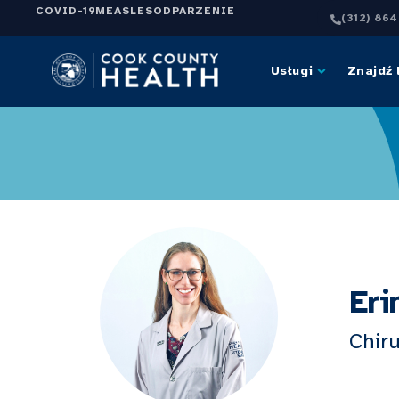
COVID-19
MEASLES
ODPARZENIE
(312) 86
Usługi
Znajdź 
Eri
Chir