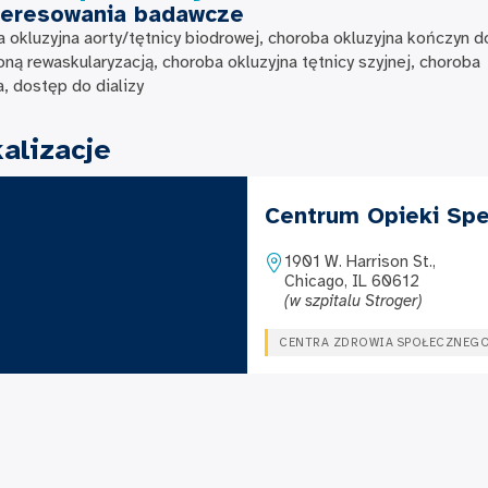
teresowania badawcze
 okluzyjna aorty/tętnicy biodrowej, choroba okluzyjna kończyn d
oną rewaskularyzacją, choroba okluzyjna tętnicy szyjnej, choroba
a, dostęp do dializy
alizacje
Centrum Opieki Spec
1901 W. Harrison St.,
Chicago, IL 60612
(w szpitalu Stroger)
CENTRA ZDROWIA SPOŁECZNEG