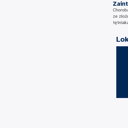
Zain
Choroba
ze złoż
tętniak
Lok