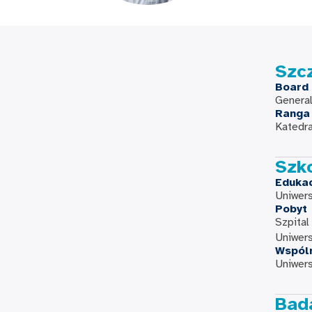
Szc
Board 
General
Ranga
Katedra
Szk
Eduka
Uniwers
Pobyt
Szpital
Uniwer
Wspól
Uniwers
Bada