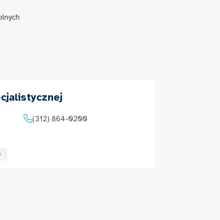
olnych
jalistycznej
(312) 864-0200
O