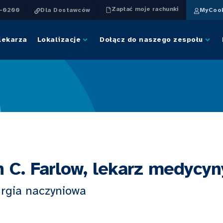
Zapłać moje rachunki
4-0200
Dla Dostawców
MyCook
lekarza
Lokalizacje
Dołącz do naszego zespołu
n C. Farlow, lekarz medycyn
urgia naczyniowa