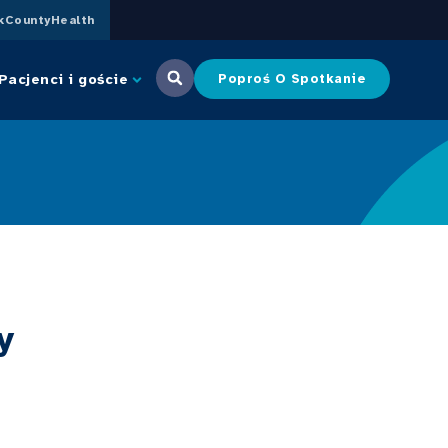
CountyHealth
Pacjenci i goście
Poproś O Spotkanie
y