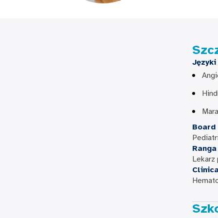
Szc
Języki
Angi
Hind
Mara
Board 
Pediatr
Ranga
Lekarz
Clinic
Hematol
Szk