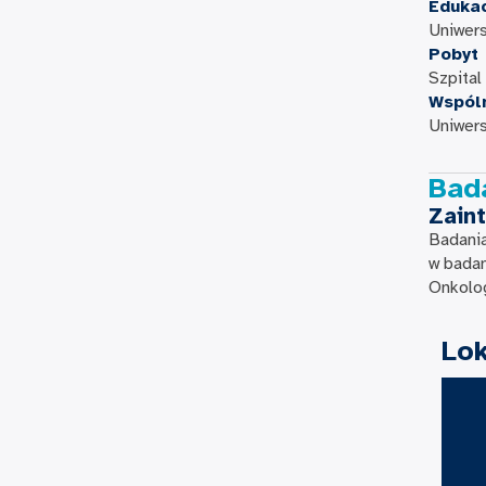
Eduka
Uniwers
Pobyt
Szpital
Wspól
Uniwers
Bada
Zain
Badania
w badan
Onkolog
Lok