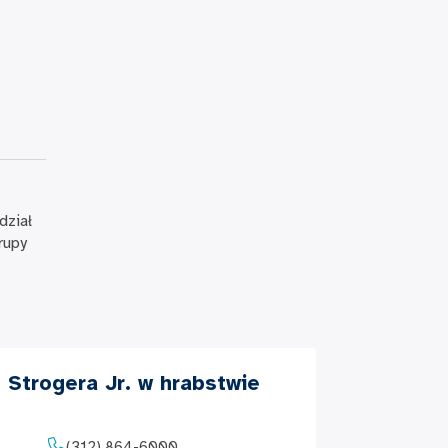
dział
rupy
. Strogera Jr. w hrabstwie
(312) 864-6000