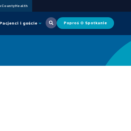
CountyHealth
Pacjenci i goście
Poproś O Spotkanie