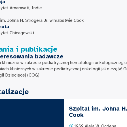
cja
ytet Amaravati, Indie
 im. Johna H. Strogera Jr. w hrabstwie Cook
nota
ytet Chicagowski
nia i publikacje
teresowania badawcze
 kliniczne w zakresie pediatrycznej hematologii onkologicznej, u
iach klinicznych w zakresie pediatrycznej onkologii jako część G
ii Dziecięcej (COG)
alizacje
Szpital im. Johna H
Cook
1969 Aleja W. Ogdena