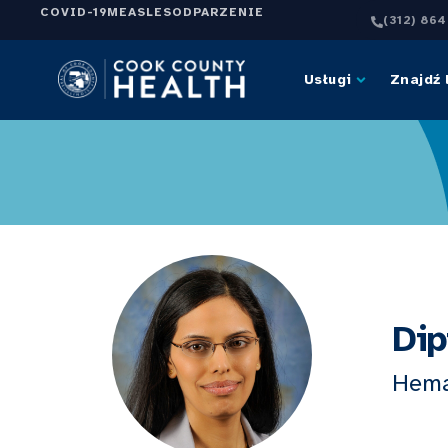
COVID-19
MEASLES
ODPARZENIE
(312) 86
Usługi
Znajdź 
Dip
Hema