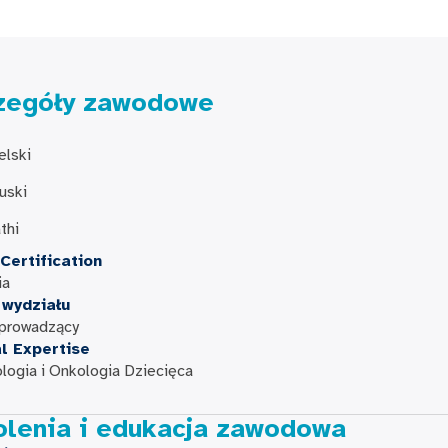
zegóły zawodowe
elski
uski
thi
Certification
ia
 wydziału
 prowadzący
al Expertise
ogia i Onkologia Dziecięca
olenia i edukacja zawodowa