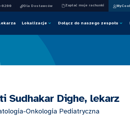
Zapłać moje rachunki
4-0200
Dla Dostawców
MyCook
lekarza
Lokalizacje
Dołącz do naszego zespołu
ti Sudhakar Dighe, lekarz
tologia-Onkologia Pediatryczna