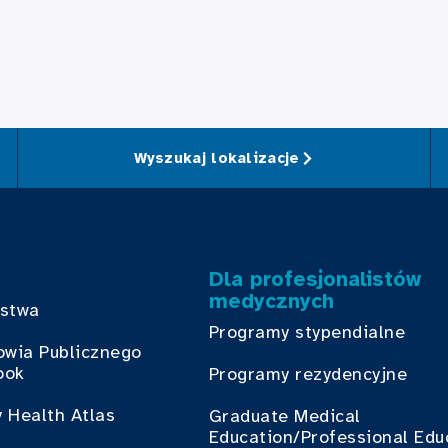
Wyszukaj lokalizacje
Dla profesjonalistów
medycznych
bstwa
Programy stypendialne
owia Publicznego
ook
Programy rezydencyjne
 Health Atlas
Graduate Medical
Education/Professional Edu