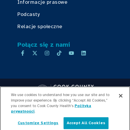
Informacje prasowe
Podcasty
Relacje społeczne
Połącz się z nami
We use cookies to understand how you use our site and to
improve your experience. By clicking “Accept All Cookies,”
you consent to Cook County Health's
Copyright © 2026 Cook County Health. All Rights Reserved.
Polityka
prywatności
.
LOGOWANIE PRACOWNIKA
POLITYKA
PRYWATNOŚCI
PRZEJRZYSTOŚĆ
Customize Settings
Accept All Cookies
CEN
MAPA WITRYNY
Polski