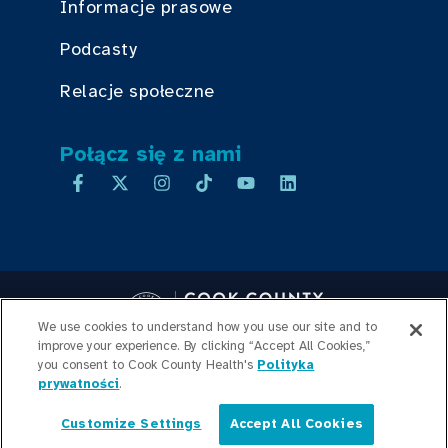
Informacje prasowe
Podcasty
Relacje społeczne
Połącz się z nami
We use cookies to understand how you use our site and to
improve your experience. By clicking “Accept All Cookies,”
you consent to Cook County Health's
Copyright © 2026 Cook County Health. All Rights Reserved.
Polityka
prywatności
.
LOGOWANIE PRACOWNIKA
POLITYKA
PRYWATNOŚCI
PRZEJRZYSTOŚĆ
Customize Settings
Accept All Cookies
CEN
MAPA WITRYNY
Polski