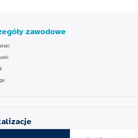
zegóły zawodowe
elski
uski
l
gu
alizacje