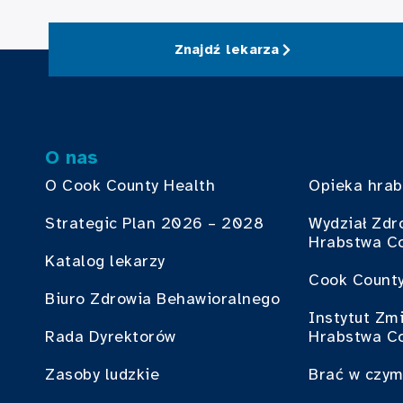
Znajdź lekarza
O nas
O Cook County Health
Opieka hra
Strategic Plan 2026 – 2028
Wydział Zdr
Hrabstwa C
Katalog lekarzy
Cook County
Biuro Zdrowia Behawioralnego
Instytut Zm
Rada Dyrektorów
Hrabstwa C
Zasoby ludzkie
Brać w czym