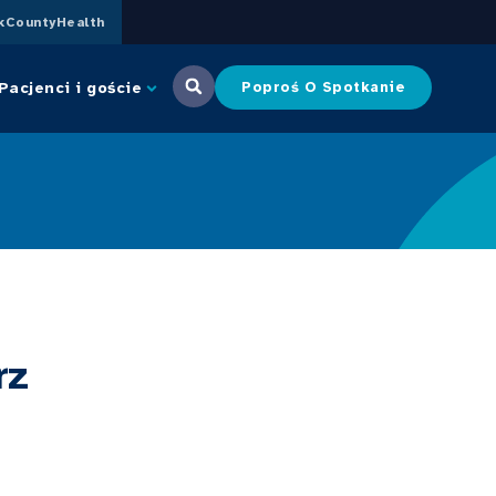
CountyHealth
Pacjenci i goście
Poproś O Spotkanie
rz