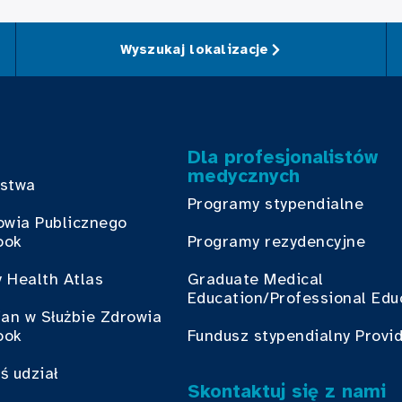
Wyszukaj lokalizacje
Dla profesjonalistów
medycznych
bstwa
Programy stypendialne
owia Publicznego
ook
Programy rezydencyjne
 Health Atlas
Graduate Medical
Education/Professional Edu
ian w Służbie Zdrowia
ook
Fundusz stypendialny Provi
ś udział
Skontaktuj się z nami