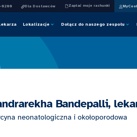
Zapłać moje rachunki
4-0200
Dla Dostawców
MyCook
lekarza
Lokalizacje
Dołącz do naszego zespołu
ndrarekha Bandepalli, leka
cyna neonatologiczna i okołoporodowa