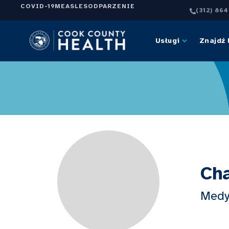
COVID-19
MEASLES
ODPARZENIE
(312) 86
Usługi
Znajdź 
Cha
Medy