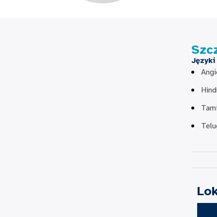
Szc
Języki
Angi
Hind
Tami
Telu
Lok