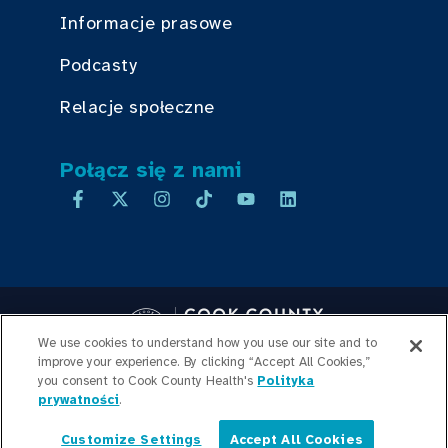
Informacje prasowe
Podcasty
Relacje społeczne
Połącz się z nami
We use cookies to understand how you use our site and to
improve your experience. By clicking “Accept All Cookies,”
you consent to Cook County Health's
Copyright © 2026 Cook County Health. All Rights Reserved.
Polityka
prywatności
.
LOGOWANIE PRACOWNIKA
POLITYKA
PRYWATNOŚCI
PRZEJRZYSTOŚĆ
Customize Settings
Accept All Cookies
CEN
MAPA WITRYNY
Polski