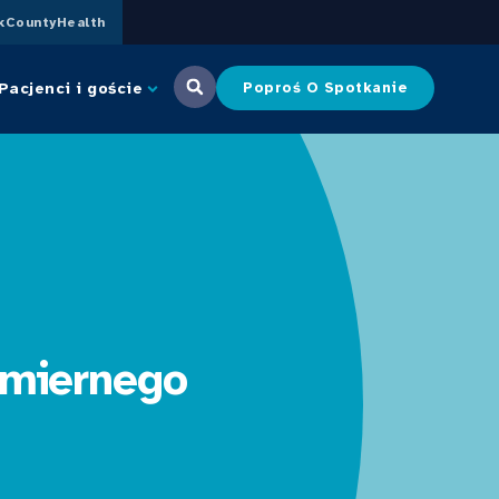
CountyHealth
Pacjenci i goście
Poproś O Spotkanie
dmiernego