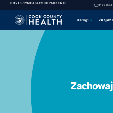
COVID-19
MEASLES
ODPARZENIE
(312) 86
Usługi
Znajdź 
Zachowaj