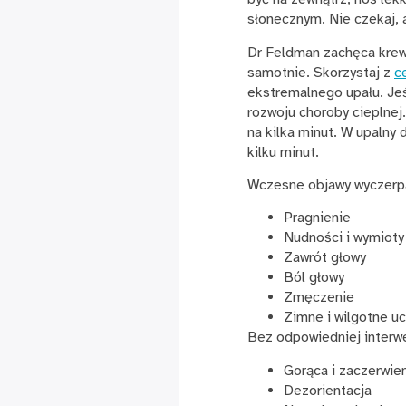
słonecznym. Nie czekaj, 
Dr Feldman zachęca krewn
samotnie. Skorzystaj z
c
ekstremalnego upału. Jeśl
rozwoju choroby cieplnej
na kilka minut. W upaln
kilku minut.
Wczesne objawy wyczerpa
Pragnienie
Nudności i wymioty
Zawrót głowy
Ból głowy
Zmęczenie
Zimne i wilgotne uc
Bez odpowiedniej interwe
Gorąca i zaczerwie
Dezorientacja