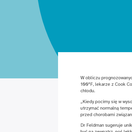
W obliczu prognozowanych
100°F, lekarze z Cook C
chłodu.
„Kiedy pocimy się w wysok
utrzymać normalną tempe
przed chorobami związan
Dr Feldman sugeruje unik
być na zewnątrz, noś lekk