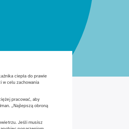
aźnika ciepła do prawie
i w celu zachowania
ciężej pracować, aby
dman. „Najlepszą obroną
wietrzu. Jeśli musisz
y zapobiec poparzeniom