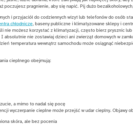
aż poczujesz pragnienie, aby się napić. Pij dużo bezalkoholowyc
ych i przyjaciół do codziennych wizyt lub telefonów do osób st
entra chłodnicze
, baseny publiczne i klimatyzowane sklepy i cen
i nie możesz korzystać z klimatyzacji, często bierz prysznic lub
. I absolutnie nie zostawiaj dzieci ani zwierząt domowych w zam
y dzień temperatura wewnątrz samochodu może osiągnąć niebezpi
nia cieplnego obejmują:
zucie, a mimo to nadal się pocę
ncji wyczerpanie cieplne może przejść w udar cieplny. Objawy o
niona skóra, ale bez pocenia