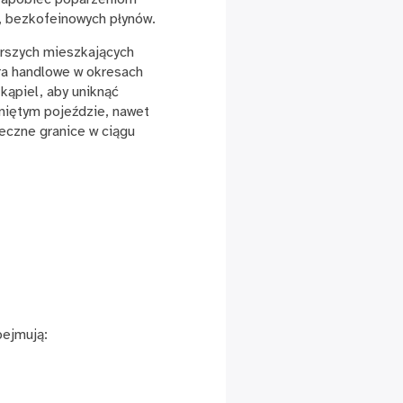
h, bezkofeinowych płynów.
arszych mieszkających
tra handlowe w okresach
 kąpiel, aby uniknąć
kniętym pojeździe, nawet
eczne granice w ciągu
bejmują: