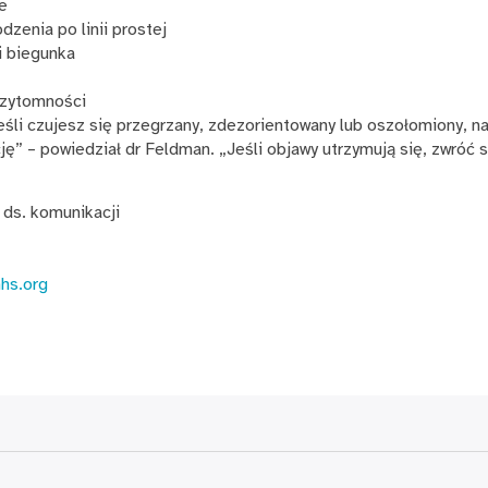
e
zenia po linii prostej
i biegunka
rzytomności
Jeśli czujesz się przegrzany, zdezorientowany lub oszołomiony, n
cję” – powiedział dr Feldman. „Jeśli objawy utrzymują się, zwróć 
 ds. komunikacji
hs.org