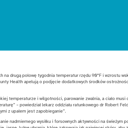
 na drugą połowę tygodnia temperatur rzędu 90°F i wzrostu wsk
ounty Health apelują o podjęcie dodatkowych środków ostrożnośc
iej temperaturze i wilgotności, parowanie zwalnia, a ciało musi 
raturę” – powiedział lekarz oddziału ratunkowego dr Robert Fel
ymi z upałem jest zapobieganie”.
anie nadmiernego wysiłku i forsownych aktywności na świeżym po
ie, jasne, luźne ubrania, które zakrywają jak najwięcej skóry, ab