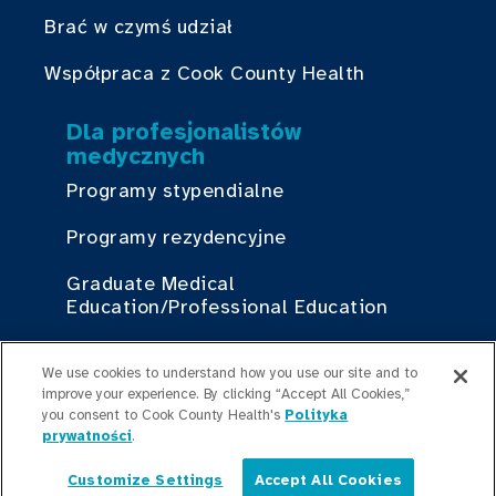
Brać w czymś udział
Współpraca z Cook County Health
Dla profesjonalistów
medycznych
Programy stypendialne
Programy rezydencyjne
Graduate Medical
Education/Professional Education
Fundusz stypendialny Provident
We use cookies to understand how you use our site and to
improve your experience. By clicking “Accept All Cookies,”
you consent to Cook County Health's
Polityka
Skontaktuj się z nami
prywatności
.
Skontaktuj się z nami
Customize Settings
Accept All Cookies
Polski