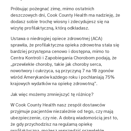
Próbując pożegnać zimę, mimo ostatnich
deszczowych dni, Cook County Health ma nadzieję, że
dodasz sobie trochę wiosny i zdecydujesz się na
wizytę profilaktyczną, którą odkładasz.
Ustawa o niedrogiej opiece zdrowotnej (ACA)
sprawiła, że profilaktyczna opieka zdrowotna stała się
bardziej przystępna cenowo i dostępna, mimo to
Centra Kontroli i Zapobiegania Chorobom podają, że
„przewlekłe choroby, takie jak choroby serca,
nowotwory i cukrzyca, są przyczyną 7 na 10 zgonów
wśród Amerykanów każdego roku i pochłaniają 75%
krajowych wydatków na opiekę zdrowotną”.
Jak więc możemy zmniejszyć tę różnicę?
W Cook County Health nasz zespół dostawców
przyjmuje pacjentów niezależnie od tego, czy mają
ubezpieczenie, czy nie. A dobrą wiadomością jest to,
że gdy przychodzisz na regularną opiekę
profilaktyczną, możesz wyprzedzić przewlekłe