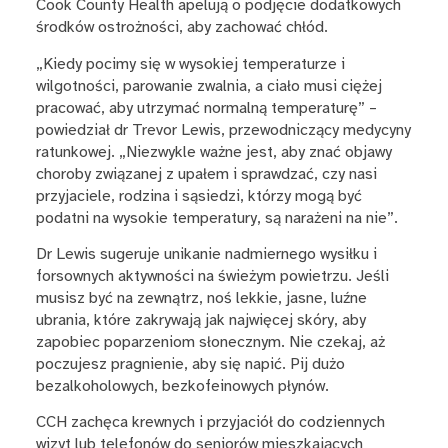
Cook County Health apelują o podjęcie dodatkowych
środków ostrożności, aby zachować chłód.
„Kiedy pocimy się w wysokiej temperaturze i
wilgotności, parowanie zwalnia, a ciało musi ciężej
pracować, aby utrzymać normalną temperaturę” –
powiedział dr Trevor Lewis, przewodniczący medycyny
ratunkowej. „Niezwykle ważne jest, aby znać objawy
choroby związanej z upałem i sprawdzać, czy nasi
przyjaciele, rodzina i sąsiedzi, którzy mogą być
podatni na wysokie temperatury, są narażeni na nie”.
Dr Lewis sugeruje unikanie nadmiernego wysiłku i
forsownych aktywności na świeżym powietrzu. Jeśli
musisz być na zewnątrz, noś lekkie, jasne, luźne
ubrania, które zakrywają jak najwięcej skóry, aby
zapobiec poparzeniom słonecznym. Nie czekaj, aż
poczujesz pragnienie, aby się napić. Pij dużo
bezalkoholowych, bezkofeinowych płynów.
CCH zachęca krewnych i przyjaciół do codziennych
wizyt lub telefonów do seniorów mieszkających