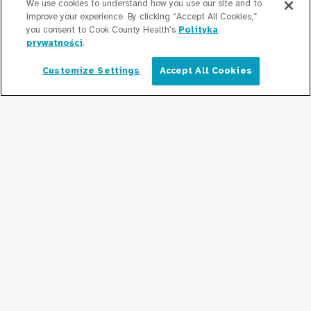
We use cookies to understand how you use our site and to
Wydział Zdrowia Publicznego Hrabstwa
improve your experience. By clicking “Accept All Cookies,”
Cook
you consent to Cook County Health's
Polityka
prywatności
.
Cook County Health Atlas
Customize Settings
Accept All Cookies
Polski
Instytut Zmian w Służbie Zdrowia
Hrabstwa Cook
Brać w czymś udział
Współpraca z Cook County Health
Dla profesjonalistów
medycznych
Programy stypendialne
Programy rezydencyjne
Graduate Medical
Education/Professional Education