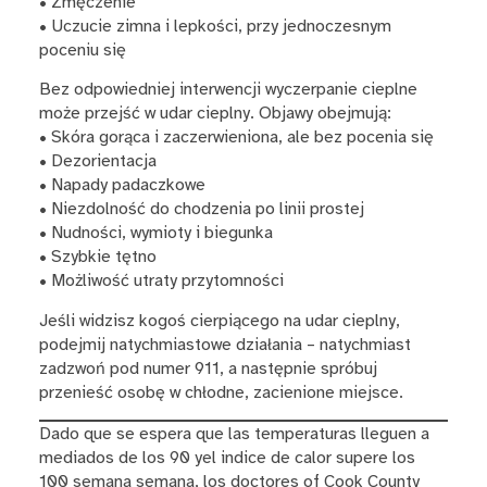
• Zmęczenie
• Uczucie zimna i lepkości, przy jednoczesnym
poceniu się
Bez odpowiedniej interwencji wyczerpanie cieplne
może przejść w udar cieplny. Objawy obejmują:
• Skóra gorąca i zaczerwieniona, ale bez pocenia się
• Dezorientacja
• Napady padaczkowe
• Niezdolność do chodzenia po linii prostej
• Nudności, wymioty i biegunka
• Szybkie tętno
• Możliwość utraty przytomności
Jeśli widzisz kogoś cierpiącego na udar cieplny,
podejmij natychmiastowe działania – natychmiast
zadzwoń pod numer 911, a następnie spróbuj
przenieść osobę w chłodne, zacienione miejsce.
Dado que se espera que las temperaturas lleguen a
mediados de los 90 yel indice de calor supere los
100 semana semana, los doctores of Cook County