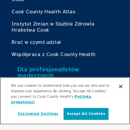
Cook County Health Atlas
Instytut Zmian w Służbie Zdrowia
Hrabstwa Cook
Brać w czymś udział
Współpraca z Cook County Health
Dla profesjonalistów
medycznych
Programy stypendialne
We use cookies to understand how you use our site and to
improve your experience. By clicking “Accept All Cookies,”
Programy rezydencyjne
you consent to Cook County Health's
Polityka
prywatności
.
Graduate Medical
Customize Settings
Accept All Cookies
Education/Professional Education
Polski
Fundusz stypendialny Provident