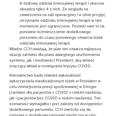
6-łóżkowy oddział intensywnej terapii i obecnie
obsadza tylko 4 z nich. Ze względu na
zawieszenia na sali operacyjnej i w izbie przyjęć,
utrzymanie oddziału intensywnej terapii w tym
momencie jest ograniczone. Pozwoli nam to na
ponowne rozmieszczenie dodatkowego
personelu do czasu ponownego otwarcia łóżek
oddziału intensywnej terapii.
Władze CCH uważają, że plan ten stwarza najlepszą
okazję zarówno dla planu awaryjnego uruchomienia
systemu, jak i możliwości Provident, aby wnieść
znaczący wkład w rozwiązanie kryzysu COVID.
Kierownictwo bada również wykonalność
wykorzystania nieobsadzonych łóżek w Provident w
celu zmniejszenia presji spodziewanej w Stroger
(zarówno dla pacjentów z COVID o niskim nasileniu,
jak i pacjentów bez COVID o niskim nasileniu). Ten
scenariusz wymagałby i jest zależny od dostępności
dodatkowego personelu. CCH zwróciło się do
państwa o dodatkowy personel medyczny w celu