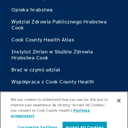
Opieka hrabstwa
Wydział Zdrowia Publicznego Hrabstwa
Cook
Cook County Health Atlas
Instytut Zmian w Służbie Zdrowia
Hrabstwa Cook
Brać w czymś udział
Współpraca z Cook County Health
Dla profesjonalistów
We use cookies to understand how you use our site and to
medycznych
improve your experience. By clicking “Accept All Cookies,”
you consent to Cook County Health's
Polityka
Programy stypendialne
prywatności
.
Programy rezydencyjne
Customize Settings
Accept All Cookies