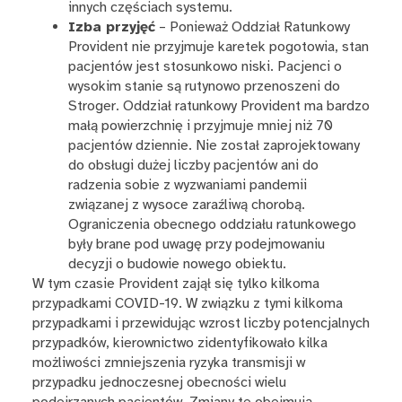
innych częściach systemu.
Izba przyjęć
– Ponieważ Oddział Ratunkowy
Provident nie przyjmuje karetek pogotowia, stan
pacjentów jest stosunkowo niski. Pacjenci o
wysokim stanie są rutynowo przenoszeni do
Stroger. Oddział ratunkowy Provident ma bardzo
małą powierzchnię i przyjmuje mniej niż 70
pacjentów dziennie. Nie został zaprojektowany
do obsługi dużej liczby pacjentów ani do
radzenia sobie z wyzwaniami pandemii
związanej z wysoce zaraźliwą chorobą.
Ograniczenia obecnego oddziału ratunkowego
były brane pod uwagę przy podejmowaniu
decyzji o budowie nowego obiektu.
W tym czasie Provident zajął się tylko kilkoma
przypadkami COVID-19. W związku z tymi kilkoma
przypadkami i przewidując wzrost liczby potencjalnych
przypadków, kierownictwo zidentyfikowało kilka
możliwości zmniejszenia ryzyka transmisji w
przypadku jednoczesnej obecności wielu
podejrzanych pacjentów. Zmiany te obejmują