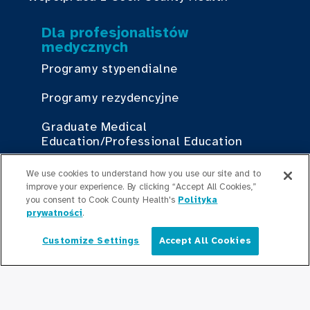
Dla profesjonalistów
medycznych
Programy stypendialne
Programy rezydencyjne
Graduate Medical
Education/Professional Education
Fundusz stypendialny Provident
We use cookies to understand how you use our site and to
improve your experience. By clicking “Accept All Cookies,”
you consent to Cook County Health's
Polityka
Skontaktuj się z nami
prywatności
.
Skontaktuj się z nami
Customize Settings
Accept All Cookies
Polski
Bądź na bieżąco
Redakcja