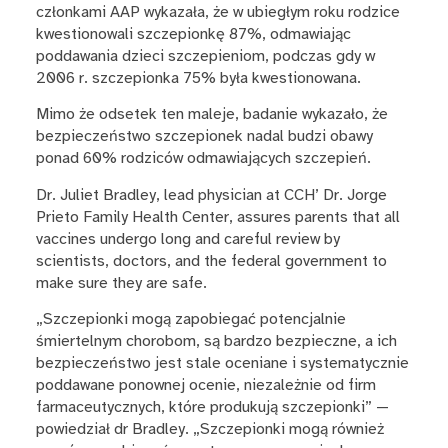
członkami AAP wykazała, że w ubiegłym roku rodzice
kwestionowali szczepionkę 87%, odmawiając
poddawania dzieci szczepieniom, podczas gdy w
2006 r. szczepionka 75% była kwestionowana.
Mimo że odsetek ten maleje, badanie wykazało, że
bezpieczeństwo szczepionek nadal budzi obawy
ponad 60% rodziców odmawiających szczepień.
Dr. Juliet Bradley, lead physician at CCH’ Dr. Jorge
Prieto Family Health Center, assures parents that all
vaccines undergo long and careful review by
scientists, doctors, and the federal government to
make sure they are safe.
„Szczepionki mogą zapobiegać potencjalnie
śmiertelnym chorobom, są bardzo bezpieczne, a ich
bezpieczeństwo jest stale oceniane i systematycznie
poddawane ponownej ocenie, niezależnie od firm
farmaceutycznych, które produkują szczepionki” —
powiedział dr Bradley. „Szczepionki mogą również