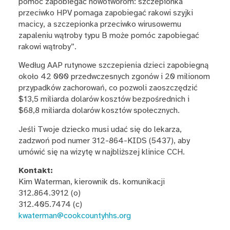
pomóc zapobiegać nowotworom: szczepionka
przeciwko HPV pomaga zapobiegać rakowi szyjki
macicy, a szczepionka przeciwko wirusowemu
zapaleniu wątroby typu B może pomóc zapobiegać
rakowi wątroby”.
Według AAP rutynowe szczepienia dzieci zapobiegną
około 42 000 przedwczesnych zgonów i 20 milionom
przypadków zachorowań, co pozwoli zaoszczędzić
$13,5 miliarda dolarów kosztów bezpośrednich i
$68,8 miliarda dolarów kosztów społecznych.
Jeśli Twoje dziecko musi udać się do lekarza,
zadzwoń pod numer 312-864-KIDS (5437), aby
umówić się na wizytę w najbliższej klinice CCH.
Kontakt:
Kim Waterman, kierownik ds. komunikacji
312.864.3912 (o)
312.405.7474 (c)
kwaterman@cookcountyhhs.org