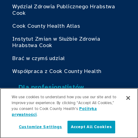
Wydział Zdrowia Publicznego Hrabstwa
Cook
Cook County Health Atlas
Instytut Zmian w Służbie Zdrowia
Hrabstwa Cook
Brać w czymś udział
Współpraca z Cook County Health
Dla profesjonalistów
medycznych
We use cookies to understand how you use our site and to
Programy stypendialne
improve your experience. By clicking “Accept All Cookies,”
you consent to Cook County Health's
Polityka
prywatności
.
Programy rezydencyjne
Customize Settings
Accept All Cookies
Graduate Medical
Polski
Education/Professional Education