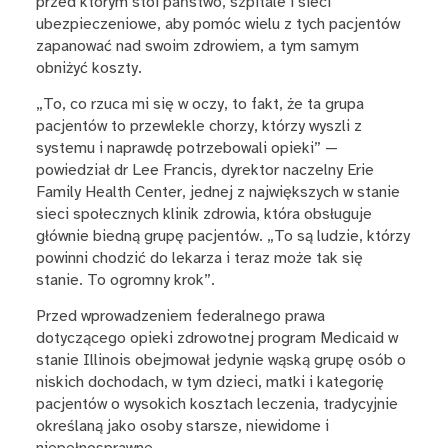
przed którym stoi państwo, szpitale i sieci
ubezpieczeniowe, aby pomóc wielu z tych pacjentów
zapanować nad swoim zdrowiem, a tym samym
obniżyć koszty.
„To, co rzuca mi się w oczy, to fakt, że ta grupa
pacjentów to przewlekle chorzy, którzy wyszli z
systemu i naprawdę potrzebowali opieki” —
powiedział dr Lee Francis, dyrektor naczelny Erie
Family Health Center, jednej z największych w stanie
sieci społecznych klinik zdrowia, która obsługuje
głównie biedną grupę pacjentów. „To są ludzie, którzy
powinni chodzić do lekarza i teraz może tak się
stanie. To ogromny krok”.
Przed wprowadzeniem federalnego prawa
dotyczącego opieki zdrowotnej program Medicaid w
stanie Illinois obejmował jedynie wąską grupę osób o
niskich dochodach, w tym dzieci, matki i kategorię
pacjentów o wysokich kosztach leczenia, tradycyjnie
określaną jako osoby starsze, niewidome i