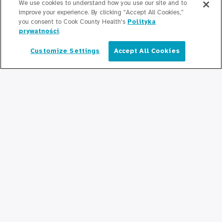
We use cookies to understand how you use our site and to
Rada Dyrektorów
improve your experience. By clicking “Accept All Cookies,”
you consent to Cook County Health's
Polityka
Zasoby ludzkie
prywatności
.
Biuro Planu Zatrudnienia
Customize Settings
Accept All Cookies
Polski
Starsi Liderzy
Opieka hrabstwa
Wydział Zdrowia Publicznego Hrabstwa
Cook
Cook County Health Atlas
Instytut Zmian w Służbie Zdrowia
Hrabstwa Cook
Brać w czymś udział
Współpraca z Cook County Health