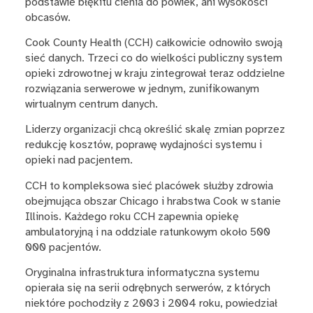
podstawie błękitu cienia do powiek, ani wysokości
obcasów.
Cook County Health (CCH) całkowicie odnowiło swoją
sieć danych. Trzeci co do wielkości publiczny system
opieki zdrowotnej w kraju zintegrował teraz oddzielne
rozwiązania serwerowe w jednym, zunifikowanym
wirtualnym centrum danych.
Liderzy organizacji chcą określić skalę zmian poprzez
redukcję kosztów, poprawę wydajności systemu i
opieki nad pacjentem.
CCH to kompleksowa sieć placówek służby zdrowia
obejmująca obszar Chicago i hrabstwa Cook w stanie
Illinois. Każdego roku CCH zapewnia opiekę
ambulatoryjną i na oddziale ratunkowym około 500
000 pacjentów.
Oryginalna infrastruktura informatyczna systemu
opierała się na serii odrębnych serwerów, z których
niektóre pochodziły z 2003 i 2004 roku, powiedział