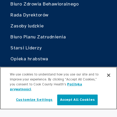
Biuro Zdrowia Behawioralnego
Rada Dyrektorów
Zasoby ludzkie
Biuro Planu Zatrudnienia
Starsi Liderzy
Opieka hrabstwa
Wydział Zdrowia Publicznego Hrabstwa
We use cookies to understand how you use our site and to
Cook
improve your experience. By clicking “Accept All Cookies,”
you consent to Cook County Health's
Polityka
Cook County Health Atlas
prywatności
.
Instytut Zmian w Służbie Zdrowia
Customize Settings
Accept All Cookies
Polski
Hrabstwa Cook
Brać w czymś udział