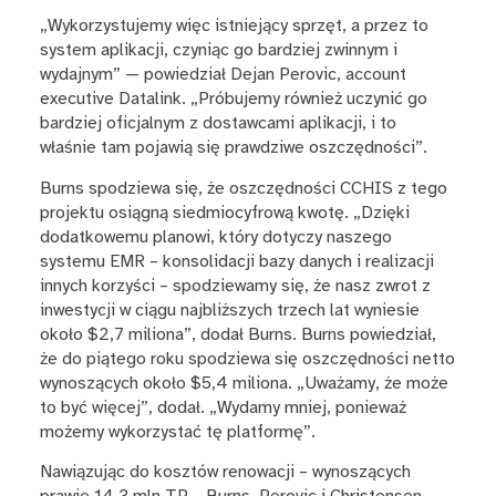
„Wykorzystujemy więc istniejący sprzęt, a przez to
system aplikacji, czyniąc go bardziej zwinnym i
wydajnym” — powiedział Dejan Perovic, account
executive Datalink. „Próbujemy również uczynić go
bardziej oficjalnym z dostawcami aplikacji, i to
właśnie tam pojawią się prawdziwe oszczędności”.
Burns spodziewa się, że oszczędności CCHIS z tego
projektu osiągną siedmiocyfrową kwotę. „Dzięki
dodatkowemu planowi, który dotyczy naszego
systemu EMR – konsolidacji bazy danych i realizacji
innych korzyści – spodziewamy się, że nasz zwrot z
inwestycji w ciągu najbliższych trzech lat wyniesie
około $2,7 miliona”, dodał Burns. Burns powiedział,
że do piątego roku spodziewa się oszczędności netto
wynoszących około $5,4 miliona. „Uważamy, że może
to być więcej”, dodał. „Wydamy mniej, ponieważ
możemy wykorzystać tę platformę”.
Nawiązując do kosztów renowacji – wynoszących