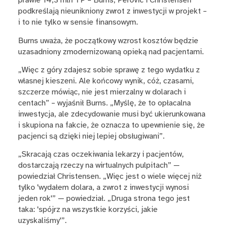
prawie 14,3 mln TP – Burns, Perovic i Christensen
podkreślają nieunikniony zwrot z inwestycji w projekt –
i to nie tylko w sensie finansowym.
Burns uważa, że początkowy wzrost kosztów będzie
uzasadniony zmodernizowaną opieką nad pacjentami.
„Więc z góry zdajesz sobie sprawę z tego wydatku z
własnej kieszeni. Ale końcowy wynik, cóż, czasami,
szczerze mówiąc, nie jest mierzalny w dolarach i
centach” – wyjaśnił Burns. „Myślę, że to opłacalna
inwestycja, ale zdecydowanie musi być ukierunkowana
i skupiona na fakcie, że oznacza to upewnienie się, że
pacjenci są dzięki niej lepiej obsługiwani”.
„Skracają czas oczekiwania lekarzy i pacjentów,
dostarczają rzeczy na wirtualnych pulpitach” —
powiedział Christensen. „Więc jest o wiele więcej niż
tylko 'wydałem dolara, a zwrot z inwestycji wynosi
jeden rok'” — powiedział. „Druga strona tego jest
taka: 'spójrz na wszystkie korzyści, jakie
uzyskaliśmy'”.