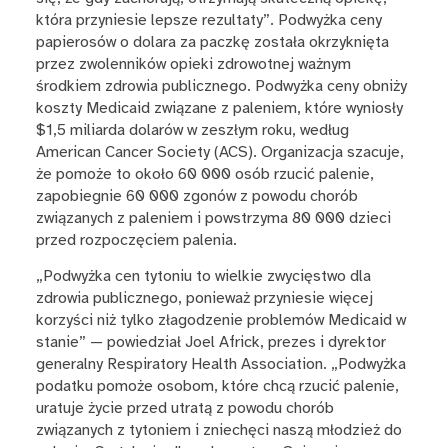
która przyniesie lepsze rezultaty”. Podwyżka ceny
papierosów o dolara za paczkę została okrzyknięta
przez zwolenników opieki zdrowotnej ważnym
środkiem zdrowia publicznego. Podwyżka ceny obniży
koszty Medicaid związane z paleniem, które wyniosły
$1,5 miliarda dolarów w zeszłym roku, według
American Cancer Society (ACS). Organizacja szacuje,
że pomoże to około 60 000 osób rzucić palenie,
zapobiegnie 60 000 zgonów z powodu chorób
związanych z paleniem i powstrzyma 80 000 dzieci
przed rozpoczęciem palenia.
„Podwyżka cen tytoniu to wielkie zwycięstwo dla
zdrowia publicznego, ponieważ przyniesie więcej
korzyści niż tylko złagodzenie problemów Medicaid w
stanie” — powiedział Joel Africk, prezes i dyrektor
generalny Respiratory Health Association. „Podwyżka
podatku pomoże osobom, które chcą rzucić palenie,
uratuje życie przed utratą z powodu chorób
związanych z tytoniem i zniechęci naszą młodzież do