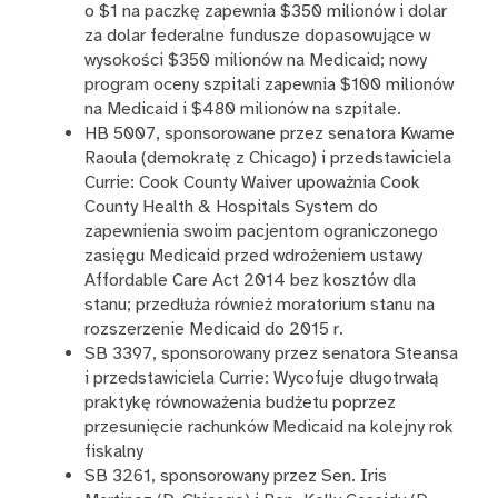
o $1 na paczkę zapewnia $350 milionów i dolar
za dolar federalne fundusze dopasowujące w
wysokości $350 milionów na Medicaid; nowy
program oceny szpitali zapewnia $100 milionów
na Medicaid i $480 milionów na szpitale.
HB 5007, sponsorowane przez senatora Kwame
Raoula (demokratę z Chicago) i przedstawiciela
Currie: Cook County Waiver upoważnia Cook
County Health & Hospitals System do
zapewnienia swoim pacjentom ograniczonego
zasięgu Medicaid przed wdrożeniem ustawy
Affordable Care Act 2014 bez kosztów dla
stanu; przedłuża również moratorium stanu na
rozszerzenie Medicaid do 2015 r.
SB 3397, sponsorowany przez senatora Steansa
i przedstawiciela Currie: Wycofuje długotrwałą
praktykę równoważenia budżetu poprzez
przesunięcie rachunków Medicaid na kolejny rok
fiskalny
SB 3261, sponsorowany przez Sen. Iris