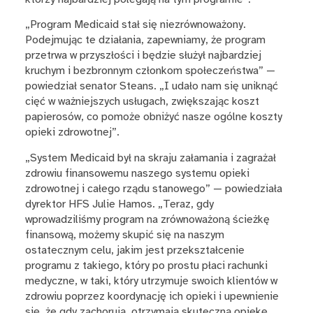
„Program Medicaid stał się niezrównoważony.
Podejmując te działania, zapewniamy, że program
przetrwa w przyszłości i będzie służył najbardziej
kruchym i bezbronnym członkom społeczeństwa” —
powiedział senator Steans. „I udało nam się uniknąć
cięć w ważniejszych usługach, zwiększając koszt
papierosów, co pomoże obniżyć nasze ogólne koszty
opieki zdrowotnej”.
„System Medicaid był na skraju załamania i zagrażał
zdrowiu finansowemu naszego systemu opieki
zdrowotnej i całego rządu stanowego” — powiedziała
dyrektor HFS Julie Hamos. „Teraz, gdy
wprowadziliśmy program na zrównoważoną ścieżkę
finansową, możemy skupić się na naszym
ostatecznym celu, jakim jest przekształcenie
programu z takiego, który po prostu płaci rachunki
medyczne, w taki, który utrzymuje swoich klientów w
zdrowiu poprzez koordynację ich opieki i upewnienie
się, że gdy zachorują, otrzymają skuteczną opiekę,