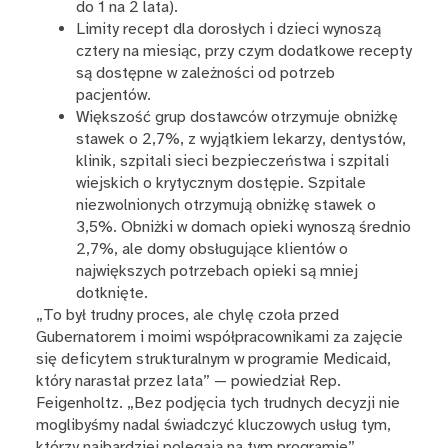
do 1 na 2 lata).
Limity recept dla dorosłych i dzieci wynoszą
cztery na miesiąc, przy czym dodatkowe recepty
są dostępne w zależności od potrzeb
pacjentów.
Większość grup dostawców otrzymuje obniżkę
stawek o 2,7%, z wyjątkiem lekarzy, dentystów,
klinik, szpitali sieci bezpieczeństwa i szpitali
wiejskich o krytycznym dostępie. Szpitale
niezwolnionych otrzymują obniżkę stawek o
3,5%. Obniżki w domach opieki wynoszą średnio
2,7%, ale domy obsługujące klientów o
największych potrzebach opieki są mniej
dotknięte.
„To był trudny proces, ale chylę czoła przed
Gubernatorem i moimi współpracownikami za zajęcie
się deficytem strukturalnym w programie Medicaid,
który narastał przez lata” — powiedział Rep.
Feigenholtz. „Bez podjęcia tych trudnych decyzji nie
moglibyśmy nadal świadczyć kluczowych usług tym,
którzy najbardziej polegają na tym programie”.