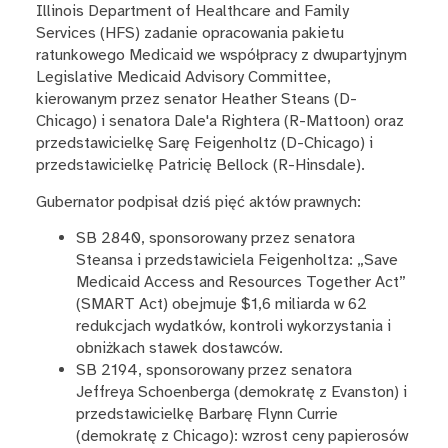
Illinois Department of Healthcare and Family
Services (HFS) zadanie opracowania pakietu
ratunkowego Medicaid we współpracy z dwupartyjnym
Legislative Medicaid Advisory Committee,
kierowanym przez senator Heather Steans (D-
Chicago) i senatora Dale'a Rightera (R-Mattoon) oraz
przedstawicielkę Sarę Feigenholtz (D-Chicago) i
przedstawicielkę Patricię Bellock (R-Hinsdale).
Gubernator podpisał dziś pięć aktów prawnych:
SB 2840, sponsorowany przez senatora
Steansa i przedstawiciela Feigenholtza: „Save
Medicaid Access and Resources Together Act”
(SMART Act) obejmuje $1,6 miliarda w 62
redukcjach wydatków, kontroli wykorzystania i
obniżkach stawek dostawców.
SB 2194, sponsorowany przez senatora
Jeffreya Schoenberga (demokratę z Evanston) i
przedstawicielkę Barbarę Flynn Currie
(demokratę z Chicago): wzrost ceny papierosów