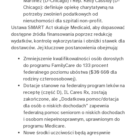
Martinez (D-Chicago) i Rep. Kelly Cassidy (D-
Chicago): definiuje opiekę charytatywną na
potrzeby zwolnień podatkowych od
nieruchomości dla szpitali non-profit.
Ustawa SMART Act skaluje Medicaid, aby dopasować
dostępne źródła finansowania poprzez redukcję
wydatków, kontrolę wykorzystania i obniżki stawek dla
dostawców. Jej kluczowe postanowienia obejmują:
Zmniejszenie kwalifikowalności osób dorosłych
do programu FamilyCare do 133 procent
federalnego poziomu ubóstwa ($30 660 dla
rodziny czteroosobowej).
Dotacje stanowe na federalny program leków na
receptę (część D), IL Cares Rx, zostają
zakończone, ale „Dodatkowa pomoc/dotacja
dla osób o niskich dochodach” zapewnia
federalną pomoc seniorom o niskich dochodach
i osobom niepełnosprawnym, uprawnionym do
programu Medicare.
Nowe środki uczciwości będą agresywnie