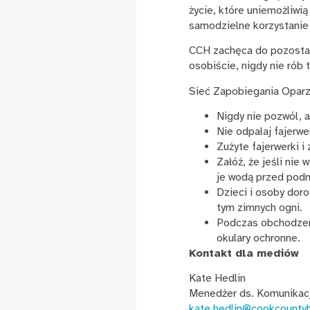
życie, które uniemożliwią
samodzielne korzystanie 
CCH zachęca do pozostawi
osobiście, nigdy nie rób
Sieć Zapobiegania Oparz
Nigdy nie pozwól, a
Nie odpalaj fajerwe
Zużyte fajerwerki i
Załóż, że jeśli nie
je wodą przed podn
Dzieci i osoby dor
tym zimnych ogni.
Podczas obchodzeni
okulary ochronne.
Kontakt dla mediów
Kate Hedlin
Menedżer ds. Komunikacj
kate.hedlin@cookcounty