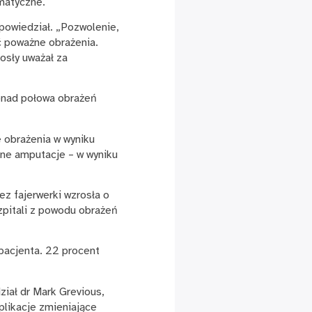
matyczne.
 powiedział. „Pozwolenie,
ć poważne obrażenia.
osły uważał za
onad połowa obrażeń
 obrażenia w wyniku
łne amputacje – w wyniku
z fajerwerki wzrosła o
zpitali z powodu obrażeń
pacjenta. 22 procent
iał dr Mark Grevious,
plikacje zmieniające