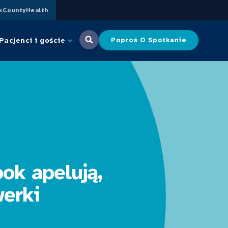
CountyHealth
Pacjenci i goście
Poproś O Spotkanie
ok apelują,
werki