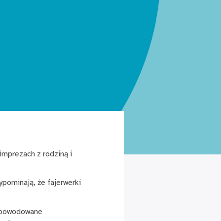
imprezach z rodziną i
ypominają, że fajerwerki
a spowodowane