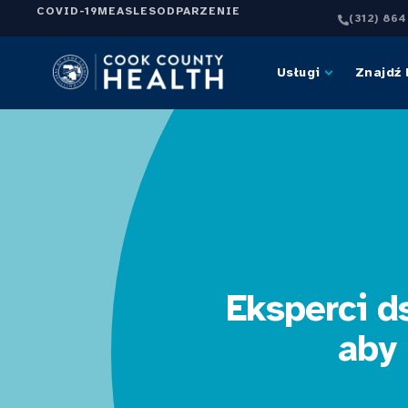
COVID-19
MEASLES
ODPARZENIE
(312) 86
Usługi
Znajdź 
Eksperci d
aby 