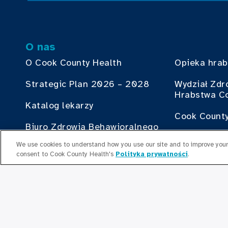
O nas
O Cook County Health
Opieka hra
Strategic Plan 2026 – 2028
Wydział Zdr
Hrabstwa C
Katalog lekarzy
Cook County
Biuro Zdrowia Behawioralnego
Instytut Zm
We use cookies to understand how you use our site and to improve your 
Rada Dyrektorów
Hrabstwa C
consent to Cook County Health's
Polityka prywatności
.
Zasoby ludzkie
Brać w czym
Biuro Planu Zatrudnienia
Współpraca 
Starsi Liderzy