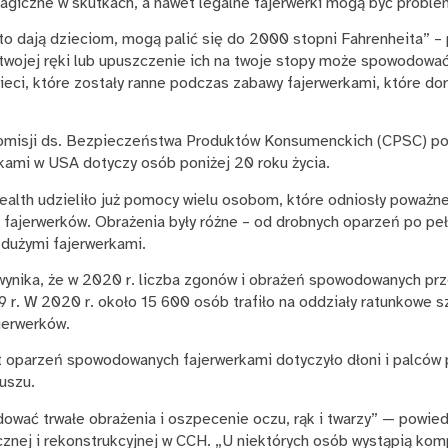
agiczne w skutkach, a nawet legalne fajerwerki mogą być proble
sto dają dzieciom, mogą palić się do 2000 stopni Fahrenheita” –
ko twojej ręki lub upuszczenie ich na twoje stopy może spowodowa
eci, które zostały ranne podczas zabawy fajerwerkami, które dor
omisji ds. Bezpieczeństwa Produktów Konsumenckich (CPSC) p
ami w USA dotyczy osób poniżej 20 roku życia.
alth udzieliło już pomocy wielu osobom, które odniosły poważne
 fajerwerków. Obrażenia były różne – od drobnych oparzeń po pe
dużymi fajerwerkami.
nika, że w 2020 r. liczba zgonów i obrażeń spowodowanych prze
r. W 2020 r. około 15 600 osób trafiło na oddziały ratunkowe s
jerwerków.
oparzeń spowodowanych fajerwerkami dotyczyło dłoni i palców 
 uszu.
wać trwałe obrażenia i oszpecenie oczu, rąk i twarzy” — powiedz
ycznej i rekonstrukcyjnej w CCH. „U niektórych osób wystąpią kom