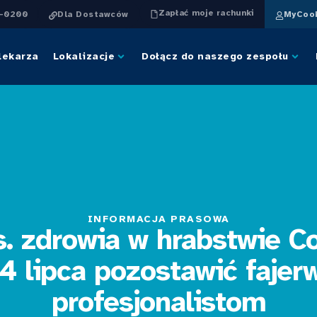
Zapłać moje rachunki
4-0200
Dla Dostawców
MyCook
lekarza
Lokalizacje
Dołącz do naszego zespołu
INFORMACJA PRASOWA
s. zdrowia w hrabstwie Co
4 lipca pozostawić fajer
profesjonalistom