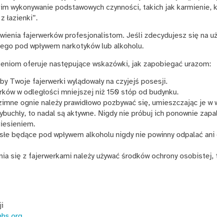
 im wykonywanie podstawowych czynności, takich jak karmienie, ką
z łazienki”.
enia fajerwerków profesjonalistom. Jeśli zdecydujesz się na u
 tego pod wpływem narkotyków lub alkoholu.
eniom oferuje następujące wskazówki, jak zapobiegać urazom:
by Twoje fajerwerki wylądowały na czyjejś posesji.
rków w odległości mniejszej niż 150 stóp od budynku.
 zimne ognie należy prawidłowo pozbywać się, umieszczając je w 
 wybuchły, to nadal są aktywne. Nigdy nie próbuj ich ponownie zap
iesieniem.
osłe będące pod wpływem alkoholu nigdy nie powinny odpalać ani
a się z fajerwerkami należy używać środków ochrony osobistej, t
i
hhs.org