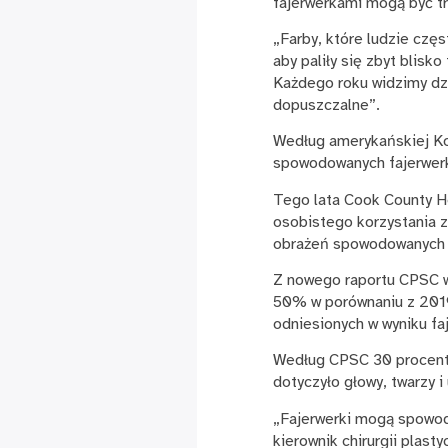
fajerwerkami mogą być tr
„Farby, które ludzie czę
aby paliły się zbyt blis
Każdego roku widzimy dzi
dopuszczalne”.
Według amerykańskiej K
spowodowanych fajerwerk
Tego lata Cook County He
osobistego korzystania z
obrażeń spowodowanych 
Z nowego raportu CPSC wy
50% w porównaniu z 2019 
odniesionych w wyniku fa
Według CPSC 30 procent 
dotyczyło głowy, twarzy i
„Fajerwerki mogą spowodo
kierownik chirurgii plast