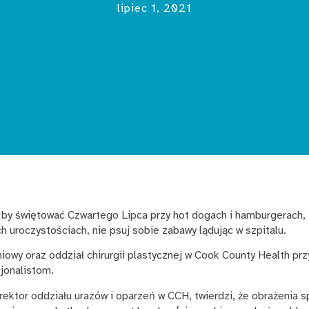
lipiec 1, 2021
ę, by świętować Czwartego Lipca przy hot dogach i hamburgerach, 
ch uroczystościach, nie psuj sobie zabawy lądując w szpitalu.
owy oraz oddział chirurgii plastycznej w Cook County Health prz
jonalistom.
yrektor oddziału urazów i oparzeń w CCH, twierdzi, że obrażeni