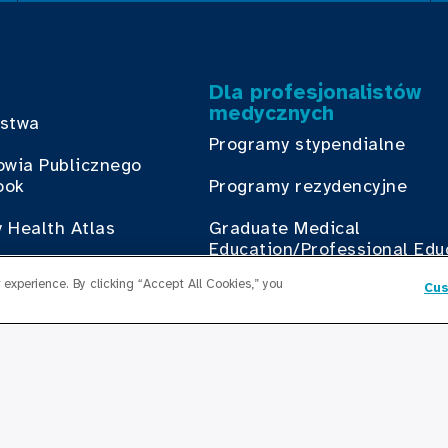
Dla profesjonalistów
medycznych
bstwa
Programy stypendialne
owia Publicznego
ook
Programy rezydencyjne
 Health Atlas
Graduate Medical
Education/Professional Edu
ian w Służbie Zdrowia
experience. By clicking “Accept All Cookies,” you
Cus
ook
Fundusz stypendialny Provi
ś udział
Skontaktuj się z nami
z Cook County Health
Skontaktuj się z nami