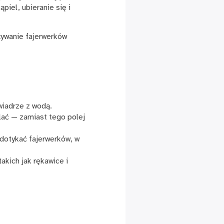
piel, ubieranie się i
żywanie fajerwerków
wiadrze z wodą.
alać — zamiast tego polej
 dotykać fajerwerków, w
akich jak rękawice i