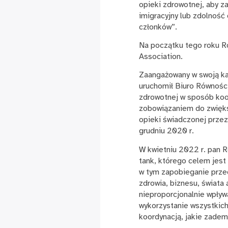
opieki zdrowotnej, aby z
imigracyjny lub zdolność
członków”.
Na początku tego roku Ro
Association.
Zaangażowany w swoją kar
uruchomił Biuro Równości
zdrowotnej w sposób koop
zobowiązaniem do zwiększ
opieki świadczonej przez
grudniu 2020 r.
W kwietniu 2022 r. pan 
tank, którego celem jest
w tym zapobieganie przed
zdrowia, biznesu, świata 
nieproporcjonalnie wpływ
wykorzystanie wszystkich
koordynacją, jakie zad