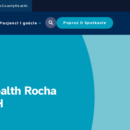
CountyHealth
Pacjenci i goście
Poproś O Spotkanie
alth Rocha
H