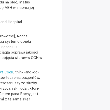
u na płeć, status
cę AEH w imieniu jej
 and Hospital
drowotnej, Rocha
ści systemu opieki
łączeniu z
ciągła poprawa jakości
u objęcia sterów w CCH w
twa Cook
, think-and-do-
ków leczenia pacjentów,
eresariuszy ze służby
rzyca, rak i udar, które
 Celem pana Rochy jest
i z tą samą siłą i