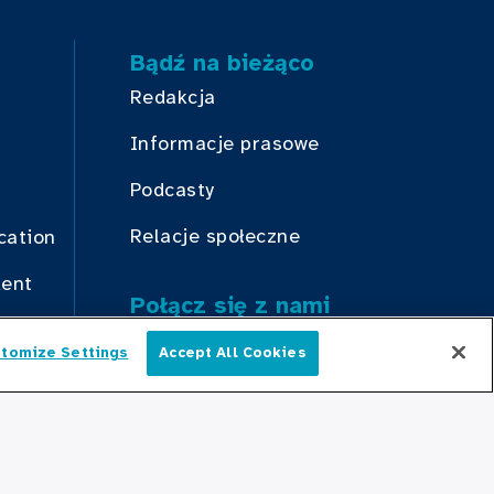
Bądź na bieżąco
Redakcja
Informacje prasowe
Podcasty
Relacje społeczne
cation
dent
Połącz się z nami
tomize Settings
Accept All Cookies
Polski