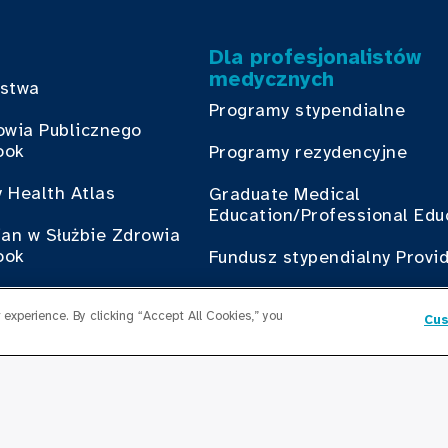
Dla profesjonalistów
medycznych
bstwa
Programy stypendialne
owia Publicznego
ook
Programy rezydencyjne
 Health Atlas
Graduate Medical
Education/Professional Edu
ian w Służbie Zdrowia
ook
Fundusz stypendialny Provi
ś udział
Skontaktuj się z nami
experience. By clicking “Accept All Cookies,” you
Cus
z Cook County Health
Skontaktuj się z nami