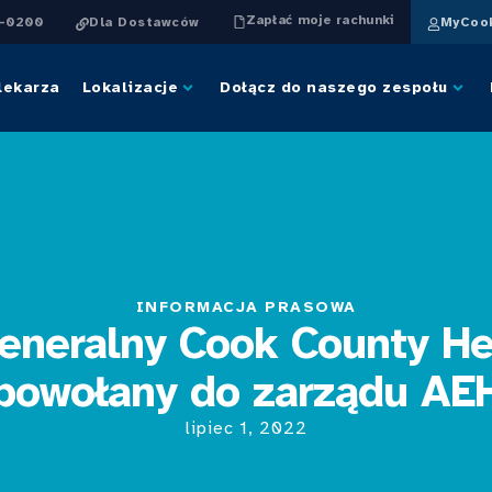
Zapłać moje rachunki
4-0200
Dla Dostawców
MyCook
lekarza
Lokalizacje
Dołącz do naszego zespołu
INFORMACJA PRASOWA
generalny Cook County He
powołany do zarządu AE
lipiec 1, 2022