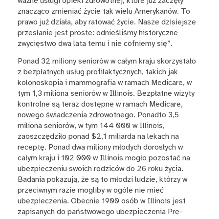
ważne usługi opieki zdrowotnej, które już zaczęły
znacząco zmieniać życie tak wielu Amerykanów. To
prawo już działa, aby ratować życie. Nasze dzisiejsze
przesłanie jest proste: odnieśliśmy historyczne
zwycięstwo dwa lata temu i nie cofniemy się”.
Ponad 32 miliony seniorów w całym kraju skorzystało
z bezpłatnych usług profilaktycznych, takich jak
kolonoskopia i mammografia w ramach Medicare, w
tym 1,3 miliona seniorów w Illinois. Bezpłatne wizyty
kontrolne są teraz dostępne w ramach Medicare,
nowego świadczenia zdrowotnego. Ponadto 3,5
miliona seniorów, w tym 144 000 w Illinois,
zaoszczędziło ponad $2,1 miliarda na lekach na
receptę. Ponad dwa miliony młodych dorosłych w
całym kraju i 102 000 w Illinois mogło pozostać na
ubezpieczeniu swoich rodziców do 26 roku życia.
Badania pokazują, że są to młodzi ludzie, którzy w
przeciwnym razie mogliby w ogóle nie mieć
ubezpieczenia. Obecnie 1900 osób w Illinois jest
zapisanych do państwowego ubezpieczenia Pre-